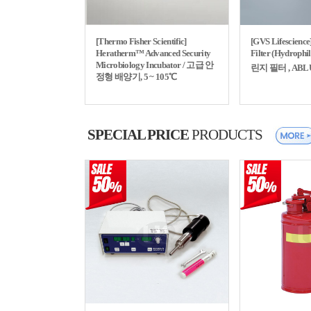
[Thermo Fisher Scientific]
[GVS Lifescience
Heratherm™ Advanced Security
Filter (Hydrophi
Microbiology Incubator / 고급 안
린지 필터 , ABL
정형 배양기, 5 ~ 105℃
SPECIAL PRICE
PRODUCTS