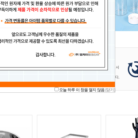
1
2
3
4
5
6
7
8
9
10
오늘 하루 이 창을 열지 않음
[닫기]