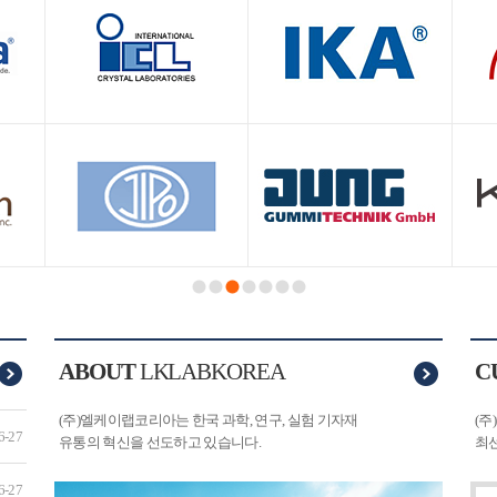
1
2
3
4
5
6
7
ABOUT
LKLABKOREA
C
(주)엘케이랩코리아는 한국 과학, 연구, 실험 기자재
(
6-27
유통의 혁신을 선도하고 있습니다.
최선
6-27