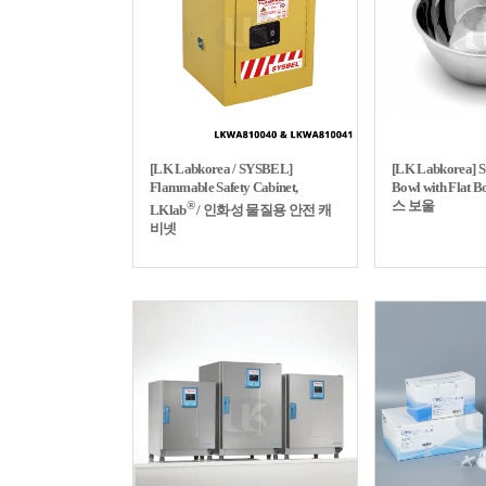
[LK Labkorea / SYSBEL]
[LK Labkorea] St
Flammable Safety Cabinet,
Bowl with Flat
스 보울
®
LKlab
/ 인화성 물질용 안전 캐
비넷