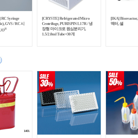
] RC Syringe
[CRYSTE] Refrigerated Micro
[IKA] Bioreacto
lic), GVS / RC 시
Centrifuge, PURISPIN L17R / 냉
엑터, 셀
장형 마이크로 원심분리기,
®
UO
1.5/2.0ml Tube×30개