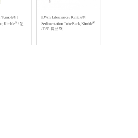
 / Kimble®]
[DWK Lifescience / Kimble®]
®
®
e, Kimble
/ 윈
Sedimentation Tube Rack, Kimble
/ ESR 튜브 랙