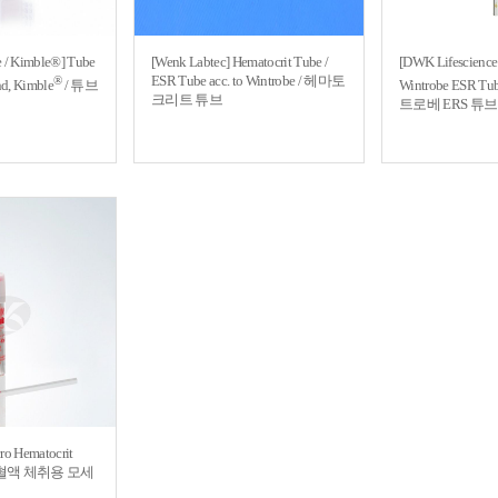
 / Kimble®] Tube
[Wenk Labtec] Hematocrit Tube /
[DWK Lifescience
ESR Tube acc. to Wintrobe / 헤마토
®
d, Kimble
/ 튜브
Wintrobe ESR Tub
크리트 튜브
트로베 ERS 튜브
ro Hematocrit
e / 혈액 체취용 모세