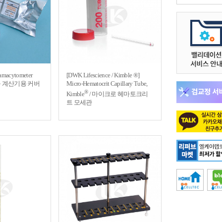
amacytometer
[DWK Lifescience / Kimble ®]
/ 혈구 계산기용 커버
Micro-Hematocrit Capillary Tube,
®
Kimble
/ 마이크로 헤마토크리
트 모세관