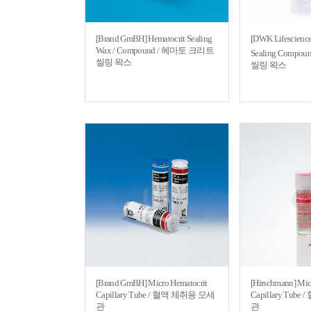
[Brand GmBH] Hematocrit Sealing
[DWK Lifescience
Wax / Compound / 헤마토 크리트
Sealing Compoun
씰링 왁스
씰링 왁스
[Brand GmBH] Micro Hematocrit
[Hirschmann] Mic
Capillary Tube / 혈액 체취용 모세
Capillary Tub
관
관