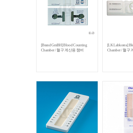
[Brand GmBH] Blood Counting
[LK Labkorea] B
Chamber / 혈구 계산용 챔버
Chamber / 혈