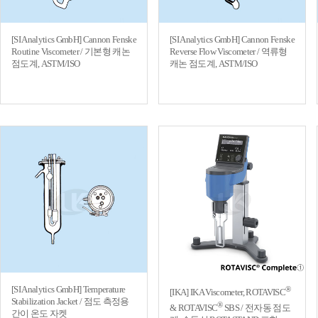
[SI Analytics GmbH] Cannon Fenske
[SI Analytics GmbH] Cannon Fenske
Routine Viscometer / 기본형 캐논
Reverse Flow Viscometer / 역류형
점도계, ASTM/ISO
캐논 점도계, ASTM/ISO
[SI Analytics GmbH] Temperature
®
[IKA] IKA Viscometer, ROTAVISC
Stabilization Jacket / 점도 측정용
®
& ROTAVISC
SBS / 전자동 점도
간이 온도 자켓