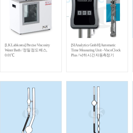
[LK Labkorea] Precise Viscosity
[SI Analytics GmbH] Automatic
Water Bath / 정밀 점도 배스,
Time Measuring Unit - ViscoClock
0.01℃
Plus / 낙하 시간 자동측정기