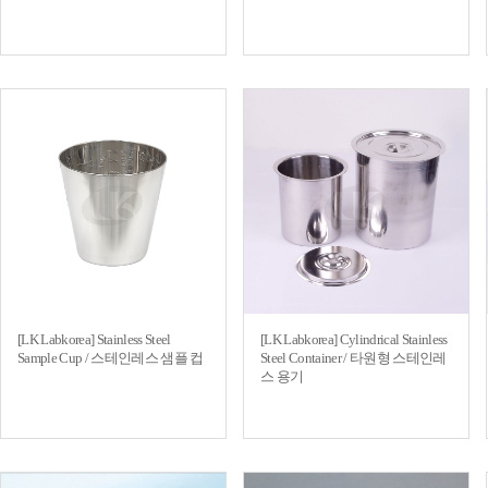
[LK Labkorea] Stainless Steel
[LK Labkorea] Cylindrical Stainless
Sample Cup / 스테인레스 샘플 컵
Steel Container / 타원형 스테인레
스 용기