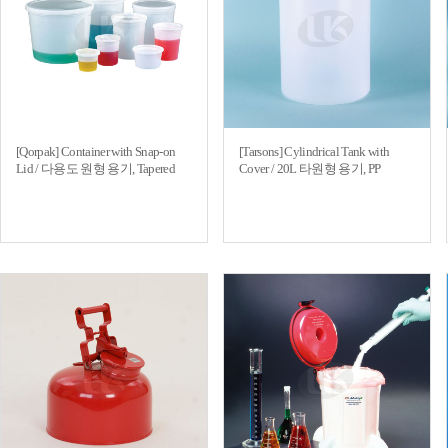
[Qorpak] Container with Snap-on
[Tarsons] Cylindrical Tank with
Lid / 다용도 원형 용기, Tapered
Cover / 20L 타원형 용기, PP