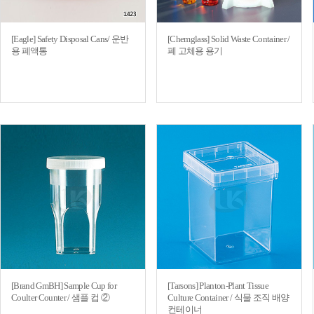
[Eagle] Safety Disposal Cans/ 운반
[Chemglass] Solid Waste Container /
용 폐액통
폐 고체용 용기
[Brand GmBH] Sample Cup for
[Tarsons] Planton-Plant Tissue
Coulter Counter / 샘플 컵 ②
Culture Container / 식물 조직 배양
컨테이너