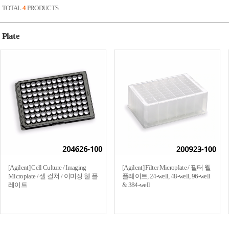
TOTAL
4
PRODUCTS.
Plate
[Agilent] Cell Culture / Imaging
[Agilent] Filter Microplate / 필터 웰
Microplate / 셀 컬쳐 / 이미징 웰 플
플레이트, 24-well, 48-well, 96-well
레이트
& 384-well