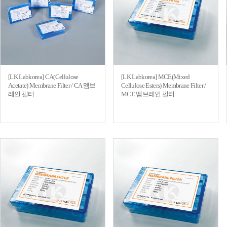
[LK Labkorea] CA(Cellulose
[LK Labkorea] MCE(Mixed
Acetate) Membrane Filter / CA 멤브
Cellulose Esters) Membrane Filter /
레인 필터
MCE 멤브레인 필터