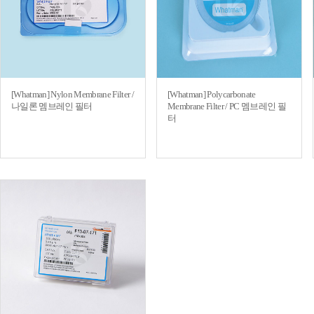
[Whatman] Nylon Membrane Filter /
[Whatman] Polycarbonate
나일론 멤브레인 필터
Membrane Filter / PC 멤브레인 필
터