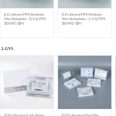
[LK Labkorea] PTFE Membrane
[LK Labkorea] PTFE Membrane
Filter, Hydrophilic / 친수성 PTFE
Filter, Hydrophobic / 소수성 PTFE
멤브레인 필터
멤브레인 필터
2. GVS
[GVS Lifescience] CA(Cellulose
[GVS Lifescience] Glass Fiber