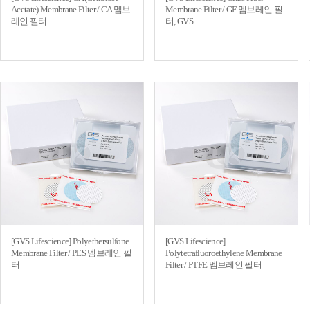
Acetate) Membrane Filter / CA 멤브
Membrane Filter / GF 멤브레인 필
레인 필터
터, GVS
[GVS Lifescience] Polyethersulfone
[GVS Lifescience]
Membrane Filter / PES 멤브레인 필
Polytetrafluoroethylene Membrane
터
Filter / PTFE 멤브레인 필터