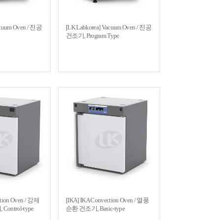
acuum Oven / 진공
[LK Labkorea] Vacuum Oven / 진공
건조기, Program Type
ction Oven / 강제
[IKA] IKA Convection Oven / 열풍
ontrol-type
순환 건조기, Basic-type