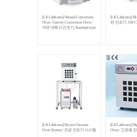
[LK Labkorea] Natural Convection
[LK Labkorea] Hi
Oven / Gravity Convection Oven /
린 건조기, 100 Cl
자연 대류식 건조기, Standard-type
[LK Labkorea] Process Vacuum
[LK Labkorea] H
Oven System / 진공 건조기 시스템
Oven / 고온용 