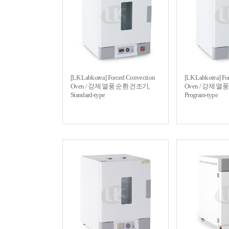
[LK Labkorea] Forced Convection
[LK Labkorea] Fo
Oven / 강제 열풍 순환 건조기,
Oven / 강제 열
Standard-type
Program-type