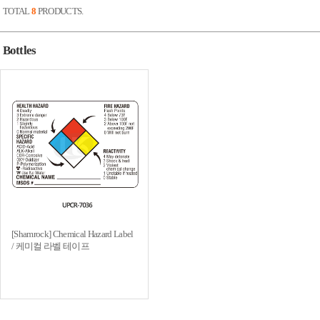
TOTAL
8
PRODUCTS.
Bottles
[Shamrock] Chemical Hazard Label
/ 케미컬 라벨 테이프