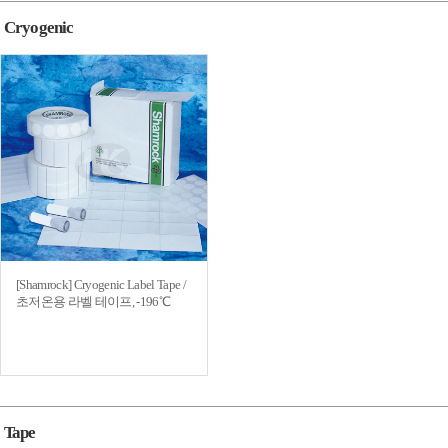
Cryogenic
[Shamrock] Cryogenic Label Tape /
초저온용 라벨 테이프, -196℃
Tape