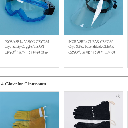
[KORA SRL / VISION-CRYO®]
[KORA SRL / CLEAR-CRYO®]
Cryo Safety Goggle, VISION-
Cryo Safety Face Shield, CLEAR-
®
®
CRYO
/ 초저온용 안전 고글
CRYO
/ 초저온용 안전 보안면
4. Glove for Cleanroom