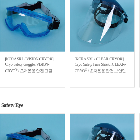
[KORA SRL / VISION-CRYO®]
[KORA SRL / CLEAR-CRYO®]
Cryo Safety Goggle, VISION-
Cryo Safety Face Shield, CLEAR-
®
®
CRYO
/ 초저온용 안전 고글
CRYO
/ 초저온용 안전 보안면
Safety Eye