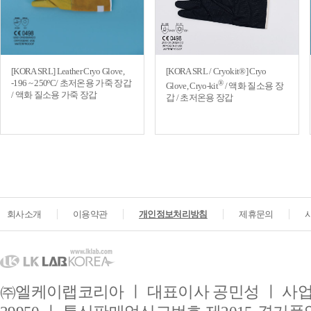
[KORA SRL] Leather Cryo Glove,
[KORA SRL / Cryokit®] Cryo
-196 ~ 250ºC/ 초저온용 가죽 장갑
®
Glove, Cryo-kit
/ 액화 질소용 장
/ 액화 질소용 가죽 장갑
갑 / 초저온용 장갑
회사소개
이용약관
개인정보처리방침
제휴문의
㈜엘케이랩코리아 ㅣ 대표이사 공민성 ㅣ 사업자