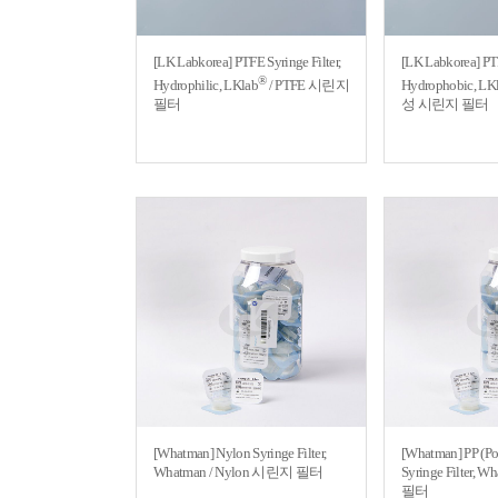
[LK Labkorea] PTFE Syringe Filter,
[LK Labkorea] PTF
®
Hydrophilic, LKlab
/ PTFE 시린지
Hydrophobic, LK
필터
성 시린지 필터
[Whatman] Nylon Syringe Filter,
[Whatman] PP (Po
Whatman / Nylon 시린지 필터
Syringe Filter,
필터