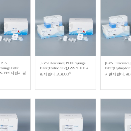
] PES
[GVS Lifescience] PTFE Syringe
[GVS Lifescience]
Syringe Filter
Filter (Hydrophilic), GVS / PTFE 시
Filter (Hydrophob
 GVS / PES 시린지 필
®
린지 필터 , ABLUO
시린지 필터 , AB