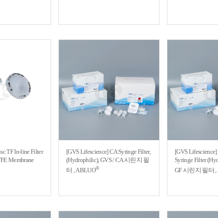
c TF In-line Filter
[GVS Lifescience] CA Syringe Filter,
[GVS Lifescience] 
FE Membrane
(Hydrophilic), GVS / CA 시린지 필
Syringe Filter (Hy
®
터 , ABLUO
GF 시린지 필터 ,