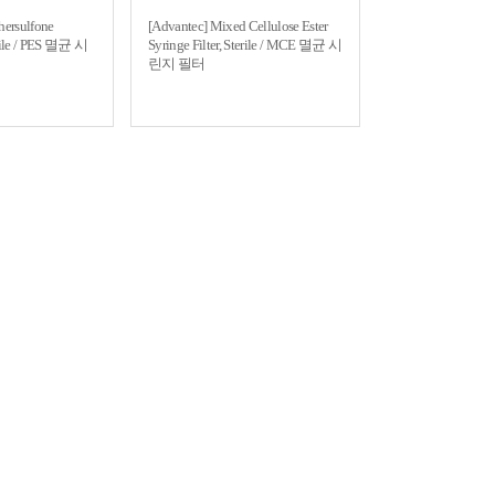
hersulfone
[Advantec] Mixed Cellulose Ester
terile / PES 멸균 시
Syringe Filter, Sterile / MCE 멸균 시
린지 필터