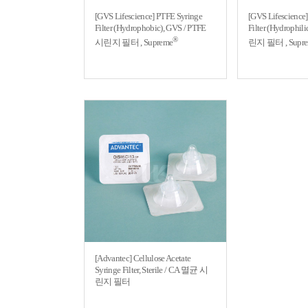
[GVS Lifescience] PTFE Syringe
[GVS Lifescience
Filter (Hydrophobic), GVS / PTFE
Filter (Hydrophil
®
시린지 필터 , Supreme
린지 필터 , Supr
[Advantec] Cellulose Acetate
Syringe Filter, Sterile / CA 멸균 시
린지 필터