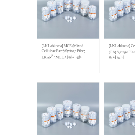
[LK Labkorea] MCE (Mixed
[LK Labkorea] Cel
Cellulose Ester) Syringe Filter,
(CA) Syringe Filte
®
LKlab
/ MCE 시린지 필터
린지 필터