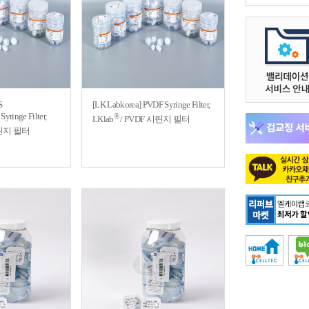
S
[LK Labkorea] PVDF Syringe Filter,
Syringe Filter,
®
LKlab
/ PVDF 시린지 필터
시린지 필터