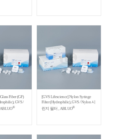
Glass Fiber (GF)
[GVS Lifescience] Nylon Syringe
drophilic), GVS /
Filter (Hydrophilic), GVS / Nylon 시
®
®
 ABLUO
린지 필터 , ABLUO