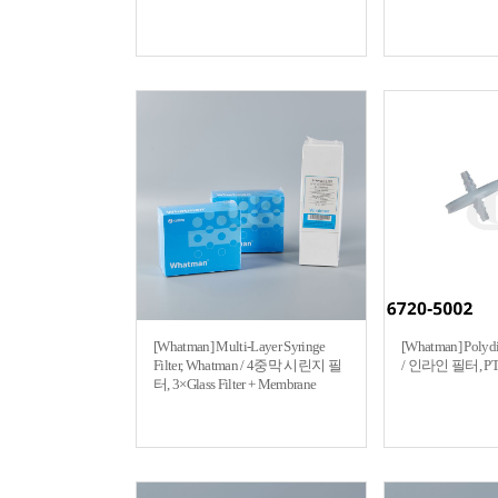
[Whatman] Multi-Layer Syringe
[Whatman] Polydis
Filter, Whatman / 4중막 시린지 필
/ 인라인 필터, PT
터, 3×Glass Filter + Membrane