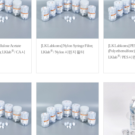
lulose Acetate
[LK Labkorea] Nylon Syringe Filter,
[LK Labkorea] PE
(Polyethersulfone) 
®
®
r, LKlab
/ CA 시
LKlab
/ Nylon 시린지 필터
®
LKlab
/ PES 