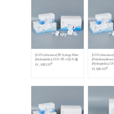
[GVS Lifescience] PE Syringe Filter
[GVS Lifescience
(Hydrophilic), GVS / PE 시린지 필
(Polythersulfone) 
(Hydrophilic),
®
터 , ABLUO
®
터 ABLUO