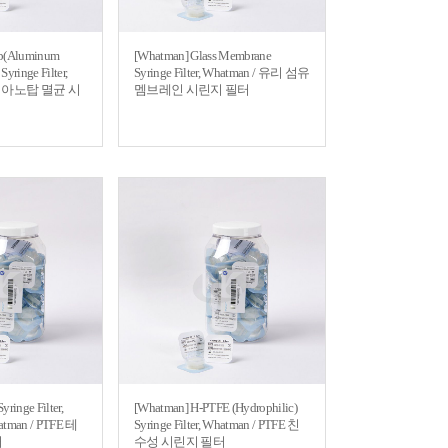
op(Aluminum
[Whatman] Glass Membrane
yringe Filter,
Syringe Filter, Whatman / 유리 섬유
an / 아노탑 멸균 시
멤브레인 시린지 필터
ringe Filter,
[Whatman] H-PTFE (Hydrophilic)
atman / PTFE 테
Syringe Filter, Whatman / PTFE 친
터
수성 시린지 필터