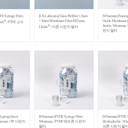
E Syringe Filter,
[LK Labkorea] Glass Prefilter 1.6um
[Whatman] Anot
+ Main Membrane Filter Ø25mm,
Oxide Membrane) S
®
lab
/ PTFE 소수
Sterile, Whatm
®
LKlab
/ 이중 시린지 필터
린지 필터
lypropylene)
[Whatman] PVDF Syringe Filter,
[Whatman] PTFE Sy
 Whatman / PP 시린지
Whatman / PVDF 테프론 시린지
Hydrophobic, Wh
필터
프론 시린지 필