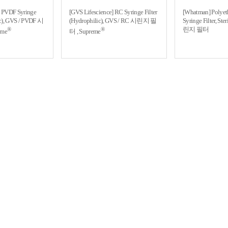
] PVDF Syringe
[GVS Lifescience] RC Syringe Filter
[Whatman] Polyet
ic), GVS / PVDF 시
(Hydrophilic), GVS / RC 시린지 필
Syringe Filter, S
린지 필터
®
®
eme
터 , Supreme