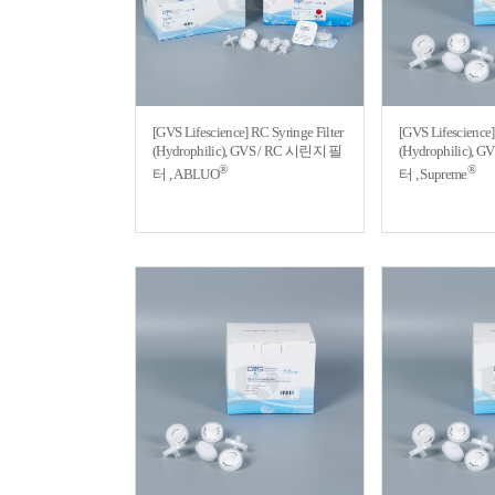
[GVS Lifescience] RC Syringe Filter
[GVS Lifescience]
(Hydrophilic), GVS / RC 시린지 필
(Hydrophilic),
®
®
터 , ABLUO
터 , Supreme