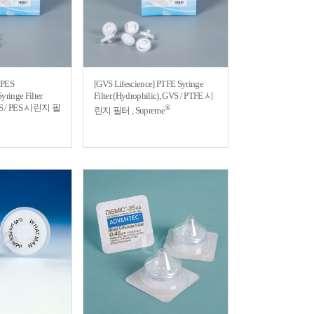
 PES
[GVS Lifescience] PTFE Syringe
yringe Filter
Filter (Hydrophilic), GVS / PTFE 시
GVS / PES 시린지 필
®
린지 필터 , Supreme