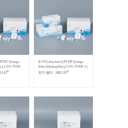
 PTFE Syringe
[GVS Lifescience] PVDF Syringe
ic), GVS / PTFE
Filter (Hydrophilic), GVS / PVDF 시
®
®
LUO
린지 필터 , ABLUO