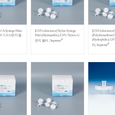
 CA Syringe Filter
[GVS Lifescience] Nylon Syringe
[GVS Lifescience]
 GVS / CA 시린지 필
Filter (Hydrophilic), GVS / Nylon 시
(Polythersulfone) S
(Hydrophilic), 
®
린지 필터 , Supreme
®
터, Supreme