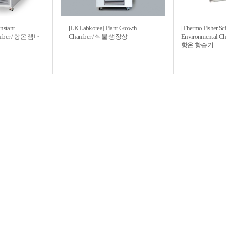
nstant
[LK Labkorea] Plant Growth
[Thermo Fisher Scie
amber / 항온 챔버
Chamber / 식물 생장상
Environmental 
항온 항습기