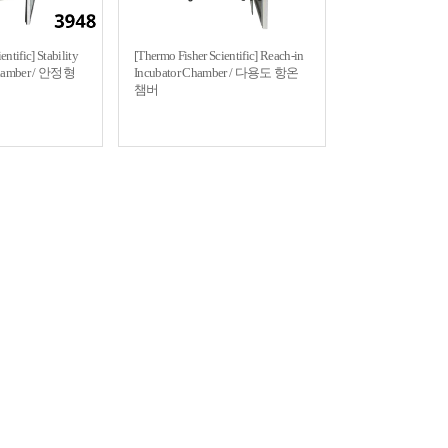
ntific] Stability
[Thermo Fisher Scientific] Reach-in
Chamber / 안정형
Incubator Chamber / 다용도 항온
챔버