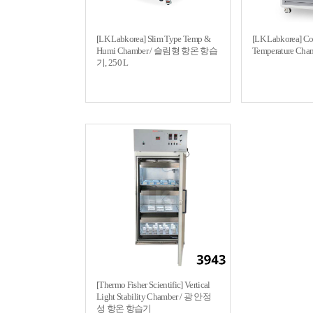
[LK Labkorea] Slim Type Temp &
[LK Labkorea] Co
Humi Chamber / 슬림형 항온 항습
Temperature Ch
기, 250 L
[Thermo Fisher Scientific] Vertical
Light Stability Chamber / 광 안정
성 항온 항습기