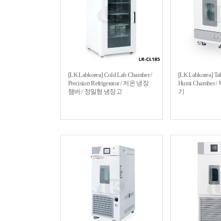
[LK Labkorea] Cold Lab Chamber /
[LK Labkorea] Ta
Precision Refrigerator / 저온 냉장
Humi Chamber
챔버 / 정밀형 냉장고
기