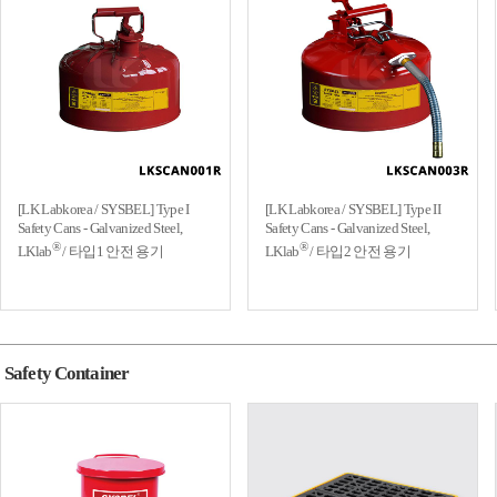
[LK Labkorea / SYSBEL] Type I
[LK Labkorea / SYSBEL] Type II
Safety Cans - Galvanized Steel,
Safety Cans - Galvanized Steel,
®
®
LKlab
/ 타입1 안전 용기
LKlab
/ 타입2 안전 용기
Safety Container