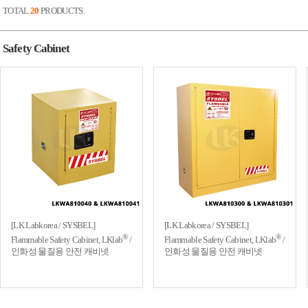
TOTAL
20
PRODUCTS.
Safety Cabinet
[LK Labkorea / SYSBEL]
[LK Labkorea / SYSBEL]
®
®
Flammable Safety Cabinet, LKlab
/
Flammable Safety Cabinet, LKlab
/
인화성 물질용 안전 캐비넷
인화성 물질용 안전 캐비넷