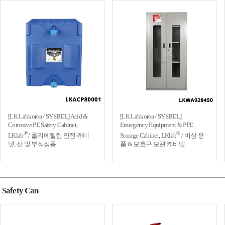
[LK Labkorea / SYSBEL] Acid &
[LK Labkorea / SYSBEL]
Corrosive PE Safety Cabinet,
Emergency Equipment & PPE
®
®
LKlab
/ 폴리에틸렌 안전 캐비
Storage Cabinet, LKlab
/ 비상 용
넷, 산 및 부식성용
품 & 보호구 보관 캐비넷
Safety Can