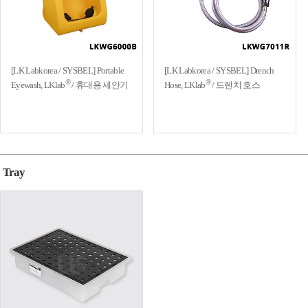
[LK Labkorea / SYSBEL] Portable
[LK Labkorea / SYSBEL] Drench
®
®
Eyewash, LKlab
/ 휴대용 세안기
Hose, LKlab
/ 드렌치 호스
Tray