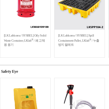
[LK Labkorea / SYSBEL] Oily Solid
[LK Labkorea / SYSBEL] Spill
®
®
Waste Container, LKlab
/ 폐 고체
Containment Pallet, LKlab
/ 누출
용 용기
방지 팔레트
Safety Eye