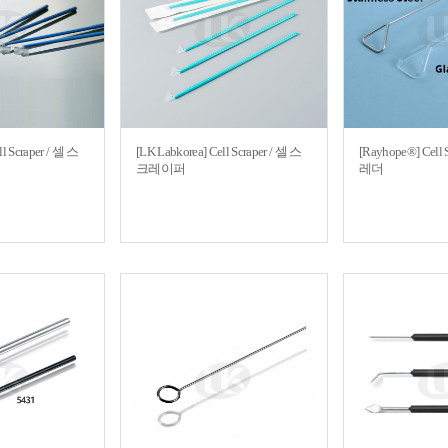
ll Scraper / 셀 스
[LK Labkorea] Cell Scraper / 셀 스
[Rayhope®] Cell
크레이퍼
레더