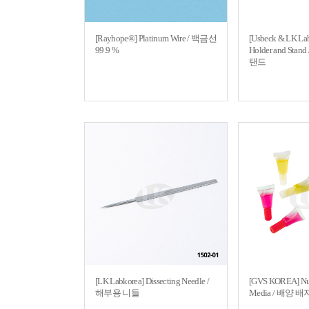
[Rayhope®] Platinum Wire / 백금선
[Usbeck & LK Lab
99.9 %
Holder and St
탠드
[LK Labkorea] Dissecting Needle /
[GVS KOREA] Nut
해부용 니들
Media / 배양 