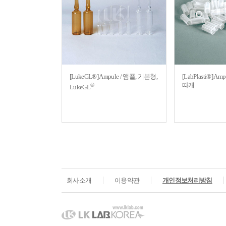
[LukeGL®] Ampule / 앰플, 기본형,
[LabPlasti®] Amp
따개
®
LukeGL
회사소개
이용약관
개인정보처리방침