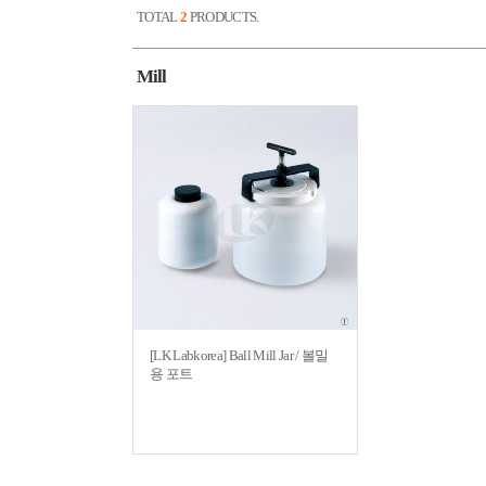
TOTAL
2
PRODUCTS.
Mill
[LK Labkorea] Ball Mill Jar / 볼밀
용 포트