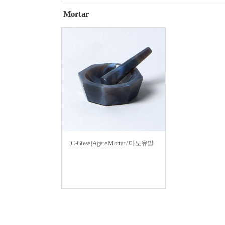
Mortar
[C-Giese] Agate Mortar / 마노유발