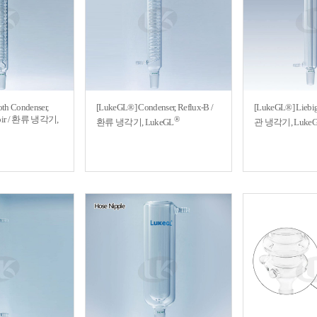
th Condenser,
[LukeGL®] Condenser, Reflux-B /
[LukeGL®] Liebig
rvoir / 환류 냉각기,
®
환류 냉각기, LukeGL
관 냉각기, Luke