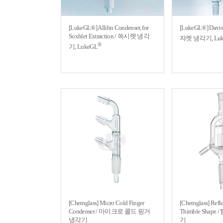
[LukeGL®] Allihn Condenser, for
[LukeGL®] Davis
Soxhlet Extraction / 쏙시렛 냉각
쟈켓 냉각기, Lu
®
기, LukeGL
[Chemglass] Micro Cold Finger
[Chemglass] Refl
Condenser / 마이크로 콜드 핑거
Thimble Shap
냉각기
기