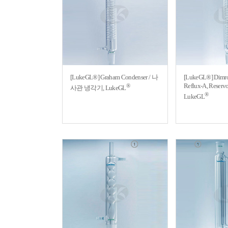
[LukeGL®] Graham Condenser / 나
[LukeGL®] Dimro
Reflux-A, Rese
®
사관 냉각기, LukeGL
®
LukeGL