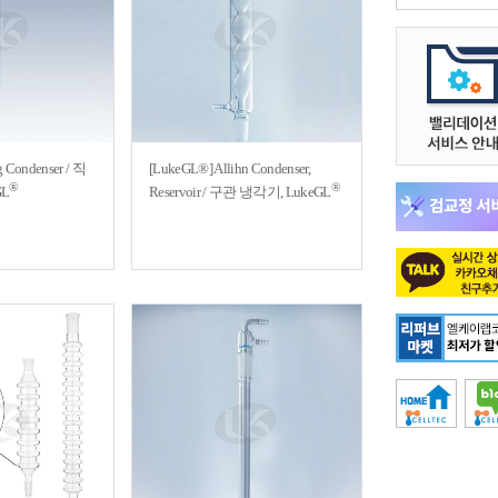
 Condenser / 직
[LukeGL®] Allihn Condenser,
®
®
GL
Reservoir / 구관 냉각기, LukeGL