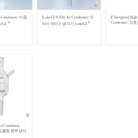
 Condenser / 이중
[LukeGL®] Dry Ice Condenser / 드
[Chemglass] High 
Condenser /
®
®
keGL
라이 아이스 냉각기, LukeGL
ux Condenser,
e / 팀블형 환류 냉각