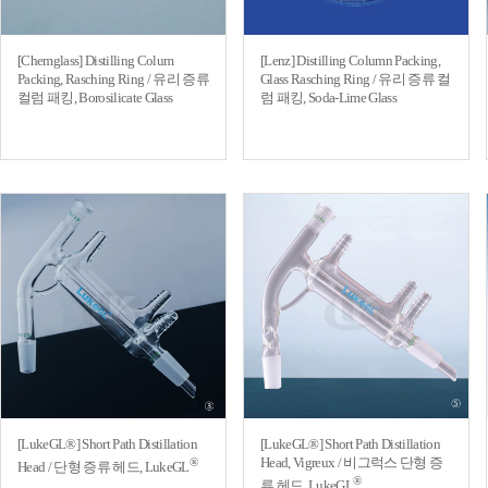
[Chemglass] Distilling Colum
[Lenz] Distilling Column Packing,
Packing, Rasching Ring / 유리 증류
Glass Rasching Ring / 유리 증류 컬
컬럼 패킹, Borosilicate Glass
럼 패킹, Soda-Lime Glass
[LukeGL®] Short Path Distillation
[LukeGL®] Short Path Distillation
Head, Vigreux / 비그럭스 단형 증
®
Head / 단형 증류 헤드, LukeGL
®
류 헤드, LukeGL