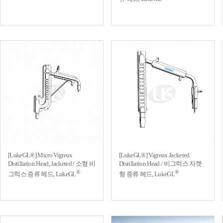
[LukeGL®] Micro Vigreux
[LukeGL®] Vigreux Jacketed
Distillation Head, Jacketed / 소형 비
Distillation Head / 비그럭스 자켓
®
®
그럭스 증류 헤드, LukeGL
형 증류 헤드, LukeGL