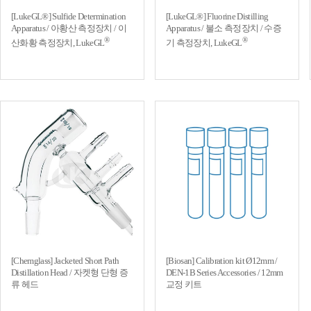
[LukeGL®] Sulfide Determination
[LukeGL®] Fluorine Distilling
Apparatus / 아황산 측정장치 / 이
Apparatus / 불소 측정장치 / 수증
®
®
산화황 측정장치, LukeGL
기 측정장치, LukeGL
[Chemglass] Jacketed Short Path
[Biosan] Calibration kit Ø12mm /
Distillation Head / 자켓형 단형 증
DEN-1B Series Accessories / 12mm
류 헤드
교정 키트