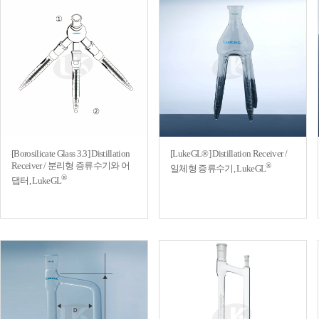
[Borosilicate Glass 3.3] Distillation
[LukeGL®] Distillation Receiver /
Receiver / 분리형 증류수기와 어
®
일체형 증류수기, LukeGL
®
댑터, LukeGL