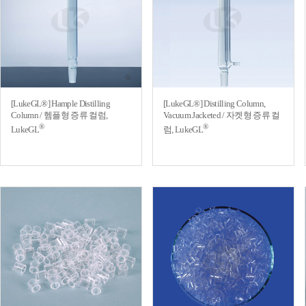
[LukeGL®] Hample Distilling
[LukeGL®] Distilling Column,
Column / 헴플형 증류 컬럼,
Vacuum Jacketed / 자켓형 증류 컬
®
®
LukeGL
럼, LukeGL