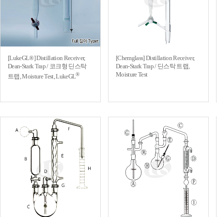
[LukeGL®] Distillation Receiver,
[Chemglass] Distillation Receiver,
Dean-Stark Trap / 코크형 딘스탁
Dean-Stark Trap / 딘스탁 트랩,
Moisture Test
®
트랩, Moisture Test, LukeGL