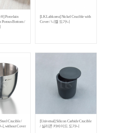
c®] Porcelain
[LK Labkorea] Nickel Crucible with
th Porous Bottom /
Cover / 니켈 도가니
니
Steel Crucible /
[Universal] Silicon Carbide Crucible
ithout Cover
/ 실리콘 카바이드 도가니