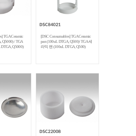
s] TGA Ceramic
[DSC Consumables] TGA Ceramic
, Q5000) / TGA
pan (100uL DTGA, Q500)/ TGA 세
DTGA, Q5000)
라믹 팬 (100uL DTGA, Q500)