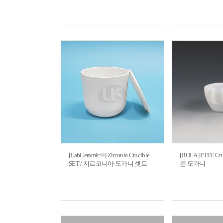
[LabCeramic®] Zirconia Crucible
[BOLA] PTFE Cr
SET / 지르코니아 도가니 셋트
론 도가니