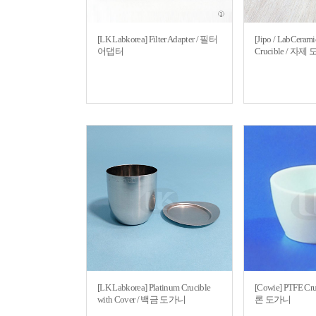
[LK Labkorea] Filter Adapter / 필터
[Jipo / LabCerami
어댑터
Crucible / 자제
[LK Labkorea] Platinum Crucible
[Cowie] PTFE Cr
with Cover / 백금 도가니
론 도가니