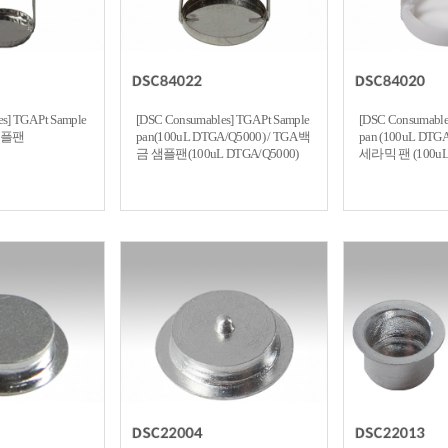
s] TGA Pt Sample
[DSC Consumables] TGA Pt Sample
[DSC Consumable
금샘플팬
pan(100uL DTGA/Q5000) / TGA 백
pan (100uL DTGA
금 샘플팬(100uL DTGA/Q5000)
세라믹 팬 (100uL 