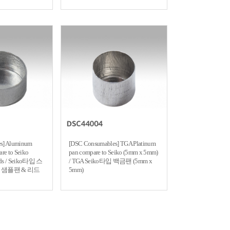
s] Aluminum
[DSC Consumables] TGA Platinum
re to Seiko
pan compare to Seiko (5mm x 5mm)
lids / Seiko타입 스
/ TGA Seiko타입 백금팬 (5mm x
샘플팬 & 리드
5mm)