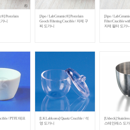
c®] Porcelain
[Jipo / LabCeramic®] Porcelain
[Jipo / LabCerami
 도가니
Gooch Filtering Crucible / 자제 구
Filter Crucible wi
찌 도가니
자제 필터 도가
ucible / PTFE 테프
[LK Labkorea] Quartz Crucible / 석
[Usbeck] Stainless 
영 도가니
스테인레스 도가니, w