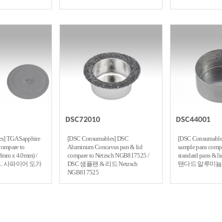
s] TGA Sapphire
[DSC Consumables] DSC
[DSC Consumable
 compare to
Aluminum Concavus pan & lid
sample pans compa
.8mm x 4.0mm) /
compare to Netzsch NGB817525 /
standard pans & 
5uL 사파이어 도가
DSC 샘플팬 & 리드 Netzsch
탠다드 알루미늄 
NGB817525