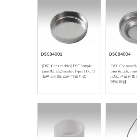
[DSC Consumables] DSC Sample
[DSC Consumable
pans & Lids, Standard type / DSC 샘
pans & Lids, Stan
플팬 & 리드, 스탠다드 타입
/ DSC 샘플팬 
메틱 타입