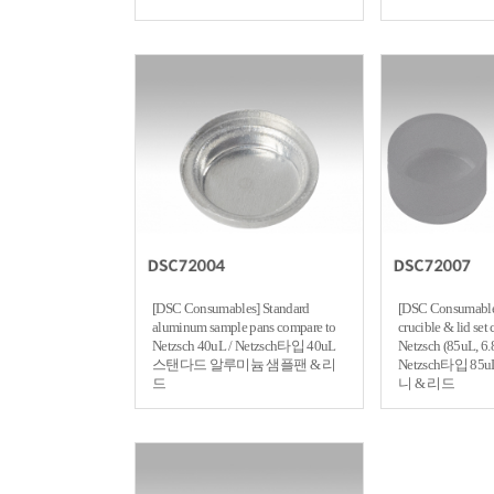
[DSC Consumables] Standard
[DSC Consumable
aluminum sample pans compare to
crucible & lid set
Netzsch 40uL / Netzsch타입 40uL
Netzsch (85uL, 6
스탠다드 알루미늄 샘플팬 & 리
Netzsch타입 8
드
니 & 리드