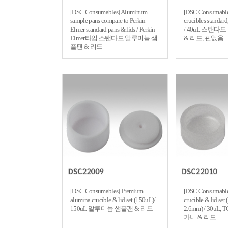
[DSC Consumables] Aluminum
[DSC Consumabl
sample pans compare to Perkin
crucibles standard
Elmer standard pans & lids / Perkin
/ 40uL 스탠
Elmer타입 스탠다드 알루미늄 샘
& 리드, 핀없음
플팬 & 리드
[DSC Consumables] Premium
[DSC Consumable
alumina crucible & lid set (150uL)/
crucible & lid se
150uL 알루미늄 샘플팬 & 리드
2.6mm) / 30uL
가니 & 리드