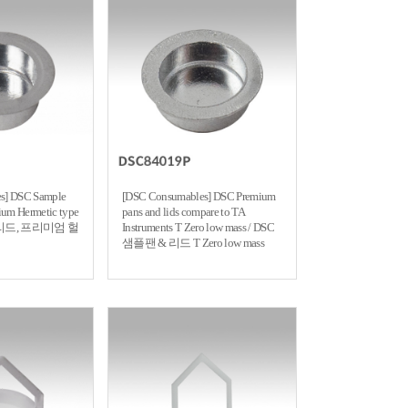
s] DSC Sample
[DSC Consumables] DSC Premium
ium Hermetic type
pans and lids compare to TA
 리드, 프리미엄 헐
Instruments T Zero low mass / DSC
샘플팬 & 리드 T Zero low mass