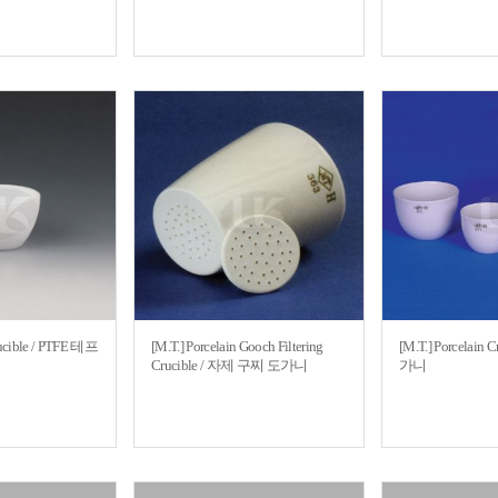
ucible / PTFE 테프
[M.T.] Porcelain Gooch Filtering
[M.T.] Porcelain
Crucible / 자제 구찌 도가니
가니