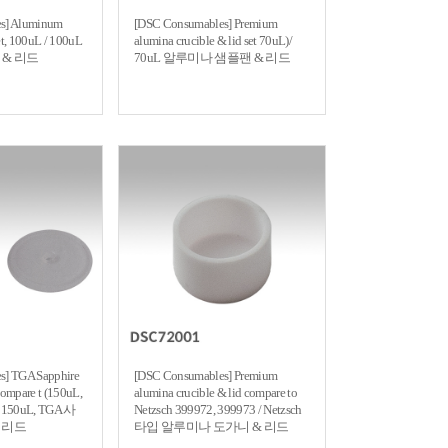
s] Aluminum
[DSC Consumables] Premium
set, 100uL / 100uL
alumina crucible & lid set 70uL)/
& 리드
70uL 알루미나 샘플팬 & 리드
s] TGA Sapphire
[DSC Consumables] Premium
 compare t (150uL,
alumina crucible & lid compare to
/ 150uL, TGA 사
Netzsch 399972, 399973 / Netzsch
 리드
타입 알루미나 도가니 & 리드