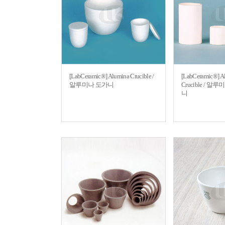
[LabCeramic®] Alumina Crucible /
[LabCeramic®] Al
알루미나 도가니
Crucible / 
니