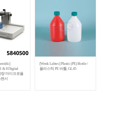
entific]
[Wenk Labtec] Plastic (PE) Bottle /
 & 8 Digital
플라스틱 PE 바틀, GL45
 초극미량 마이크로플
스펜서