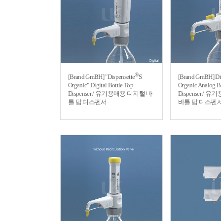
®
[Brand GmBH] "Dispensette
S
[Brand GmBH] Di
Organic" Digital Bottle Top
Organic Analog B
Dispenser / 유기용매용 디지털 바
Dispenser /
틀 탑 디스펜서
바틀 탑 디스펜