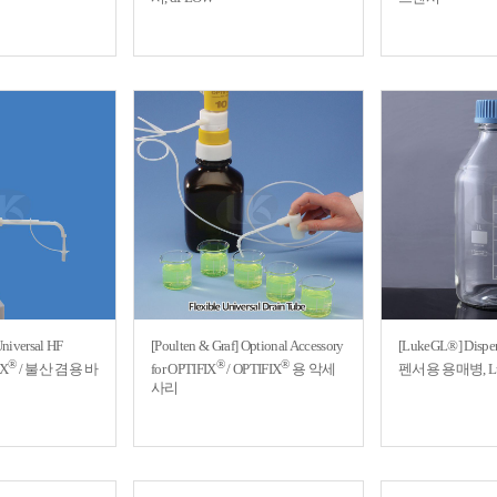
Universal HF
[Poulten & Graf] Optional Accessory
[LukeGL®] Dispen
®
®
®
IX
/ 불산 겸용 바
for OPTIFIX
/ OPTIFIX
용 악세
펜서용 용매병, L
사리