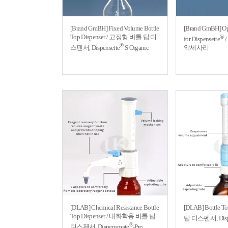
[Brand GmBH] Fixed Volume Bottle
[Brand GmBH] Opt
Top Dispenser / 고정형 바틀 탑 디
®
for Dispensette
/
®
스펜서, Dispensette
S Organic
악세사리
[DLAB] Chemical Resistance Bottle
[DLAB] Bottle T
Top Dispenser / 내화학용 바틀 탑
탑 디스펜서, Disp
®
디스펜서, Dispensmate
-Pro