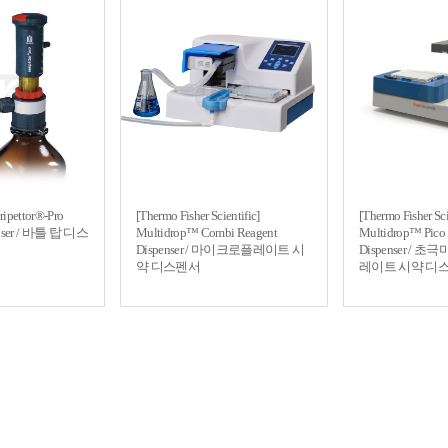
ipettor®-Pro
[Thermo Fisher Scientific]
[Thermo Fisher Sci
penser / 바틀 탑 디스
Multidrop™ Combi Reagent
Multidrop™ Pico 1
Dispenser / 마이크로플레이트 시
Dispenser /
약 디스펜서
레이트 시약 디