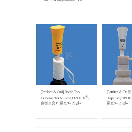
[Poulten & Graf] Bottle Top
[Poulten & Graf] 
®
Dispenser for Solvent, OPTIFIX
/
Dispenser, OPTIF
솔벤트용 바틀 탑 디스펜서
틀 탑 디스펜서