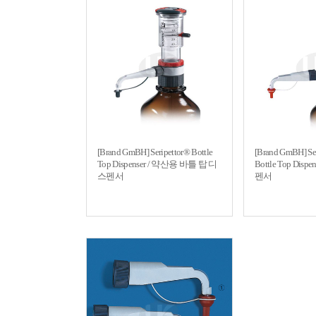
[Brand GmBH] Seripettor® Bottle
[Brand GmBH] Ser
Top Dispenser / 약산용 바틀 탑 디
Bottle Top Dis
스펜서
펜서