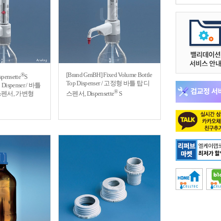
[Brand GmBH] Fixed Volume Bottle
®
pensette
S
Top Dispenser / 고정형 바틀 탑 디
p Dispenser / 바틀
®
펜서, 가변형
스펜서, Dispensette
S