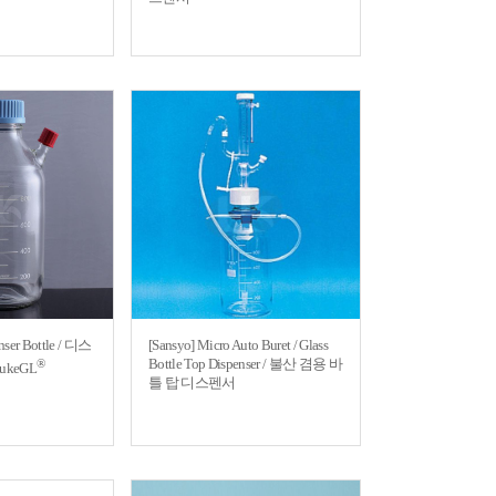
ser Bottle / 디스
[Sansyo] Micro Auto Buret / Glass
Bottle Top Dispenser / 불산 겸용 바
®
ukeGL
틀 탑 디스펜서