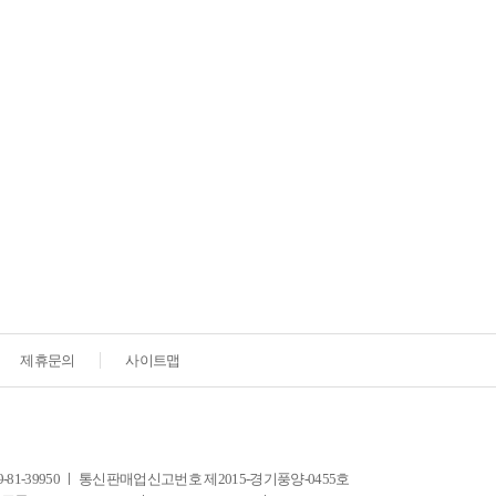
제휴문의
사이트맵
-39950 ㅣ 통신판매업신고번호 제2015-경기풍양-0455호