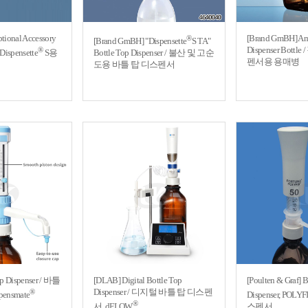
ional Accessory
[Brand GmBH] Am
®
[Brand GmBH] "Dispensette
S TA"
Dispenser Bott
®
 Dispensette
S용
Bottle Top Dispenser / 불산 및 고순
펜서용 용매병
도용 바틀 탑 디스펜서
op Dispenser / 바틀
[DLAB] Digital Bottle Top
[Poulten & Graf] B
Dispenser / 디지털 바틀 탑 디스펜
®
ensmate
Dispenser, POLYF
®
서, dFLOW
스펜서