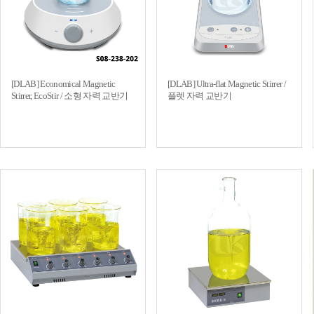
[DLAB] Economical Magnetic
[DLAB] Ultra-flat Magnetic Stirrer /
Stirrer, EcoStir / 소형 자력 교반기
플렛 자력 교반기