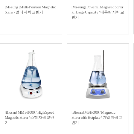
[Mi-sung] Multi-Position Magnetic
[Mi-sung] Powerful Magnetic Stirrer
Stirrer / 멀티 자력 교반기
for Large Capacity / 대용량 자력 교
반기
[Biosan] MMS-3000 / High Speed
[Biosan] MSH-300 / Magnetic
Magnetic Stirrer / 소형 자력 교반
Stirrer with Hotplate / 가열 자력 교
기
반기