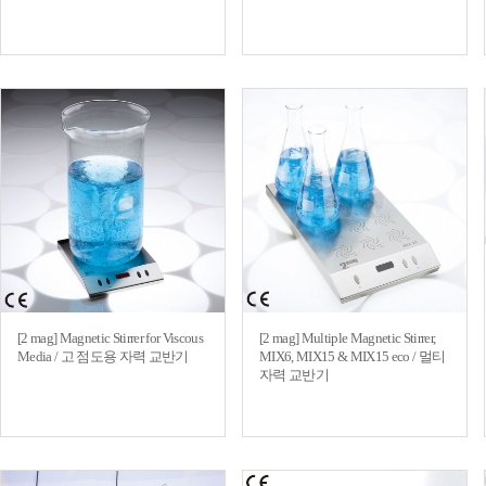
[2 mag] Magnetic Stirrer for Viscous
[2 mag] Multiple Magnetic Stirrer,
Media / 고 점도용 자력 교반기
MIX6, MIX15 & MIX15 eco / 멀티
자력 교반기