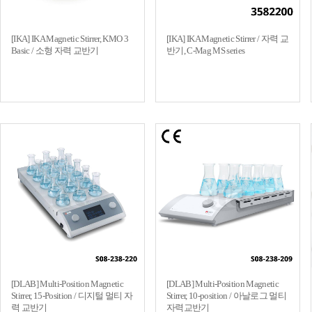
[IKA] IKA Magnetic Stirrer, KMO 3
[IKA] IKA Magnetic Stirrer / 자력 교
Basic / 소형 자력 교반기
반기, C-Mag MS series
[DLAB] Multi-Position Magnetic
[DLAB] Multi-Position Magnetic
Stirrer, 15-Position / 디지털 멀티 자
Stirrer, 10-position / 아날로그 멀티
력 교반기
자력교반기