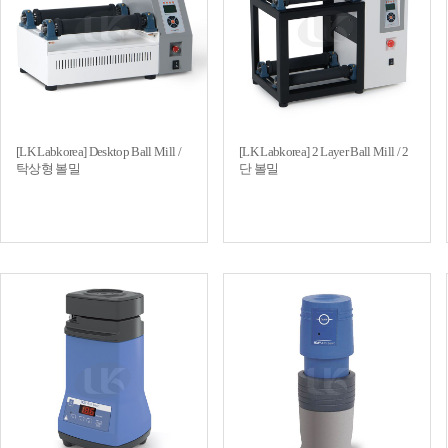
[LK Labkorea] Desktop Ball Mill /
[LK Labkorea] 2 Layer Ball Mill / 2
탁상형 볼밀
단 볼밀