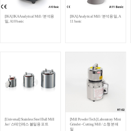
[IKA] IKA Analytical Mill / 분석용
[IKA] Analytical Mill / 분석용 밀, A
밀, A10 basic
11 basic
[Universal] Stainless Steel Ball Mill
[Mill Powder Tech] Laboratory Mini
Jar / 스테인레스 볼밀용 포트
Grinder - Cutting Mill / 소형 분쇄
밀