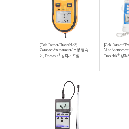
[Cole-Parmer / Traceable®]
[Cole-Parmer / Tr
Compact Anemometer / 소형 풍속
Vane Anemome
®
®
계, Traceable
성적서 포함
Traceable
성적