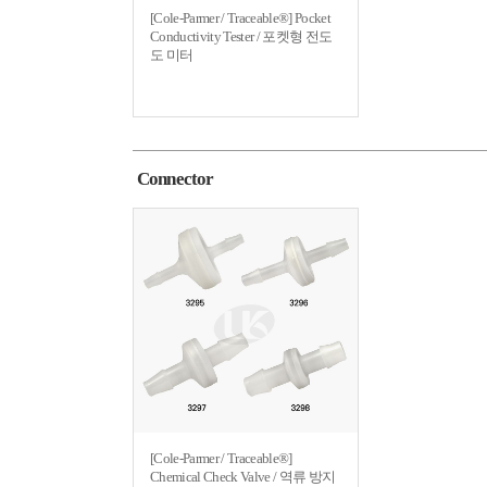
[Cole-Parmer / Traceable®] Pocket
Conductivity Tester / 포켓형 전도
도 미터
Connector
[Cole-Parmer / Traceable®]
Chemical Check Valve / 역류 방지