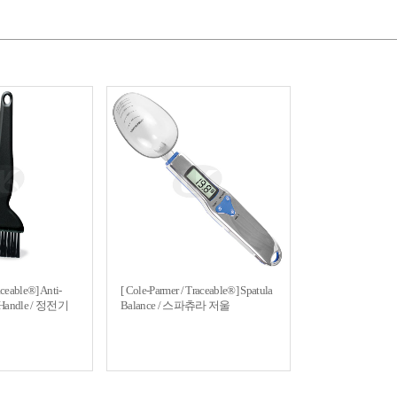
aceable®] Anti-
[ Cole-Parmer / Traceable®] Spatula
th Handle / 정전기
Balance / 스파츄라 저울