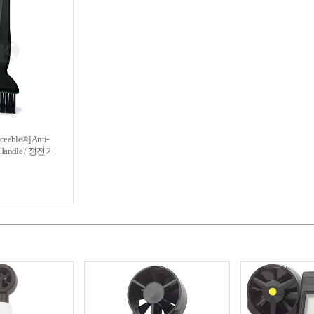
aceable®] Anti-
th Handle / 정전기