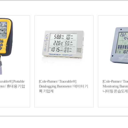
aceable®] Portable
[Cole-Parmer / Traceable®]
[Cole-Parmer / Tra
timeter / 휴대용 기압
Datalogging Barometer / 데이터 기
Monitoring Bar
록 기압계
니터링 온습도계