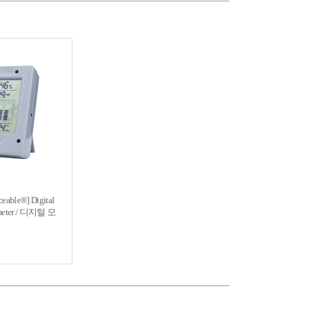
ceable®] Digital
ometer / 디지털 모