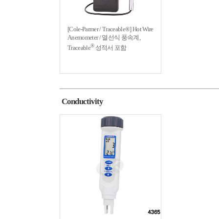
[Cole-Parmer / Traceable®] Hot Wire
Anemometer / 열선식 풍속계,
®
Traceable
성적서 포함
Conductivity