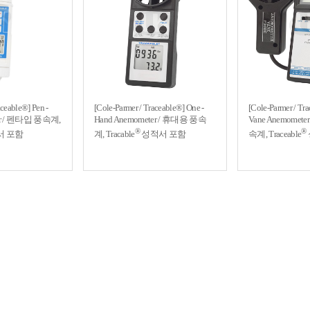
aceable®] Pen -
[Cole-Parmer / Traceable®] One -
[Cole-Parmer / Tr
ter / 펜타입 풍속계,
Hand Anemometer / 휴대용 풍속
Vane Anemome
®
®
서 포함
계, Tracable
성적서 포함
속계, Traceable