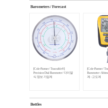
Barometers / Forecast
[Cole-Parmer / Traceable®]
[Cole-Parmer / Tr
Precision Dial Barometer / 다이알
Barometer - Al
식 정보 기압계
계 - 고도계
Bottles