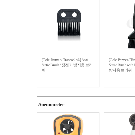
[Cole-Parmer / Traceable®] Anti -
[Cole-Parmer / Tr
Static Brush / 정전기 방지용 브러
Static Brush wi
쉬
방지용 브러쉬
Anemometer