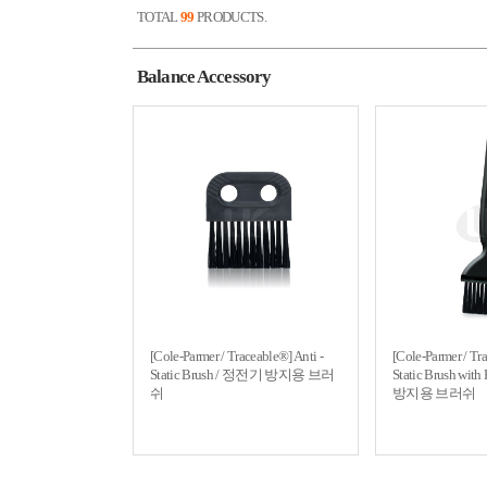
TOTAL
99
PRODUCTS.
Balance Accessory
[Cole-Parmer / Traceable®] Anti -
[Cole-Parmer / Tr
Static Brush / 정전기 방지용 브러
Static Brush wi
쉬
방지용 브러쉬