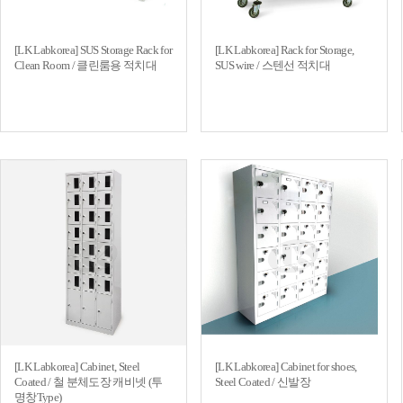
[LK Labkorea] SUS Storage Rack for
[LK Labkorea] Rack for Storage,
Clean Room / 클린룸용 적치대
SUS wire / 스텐선 적치대
[LK Labkorea] Cabinet, Steel
[LK Labkorea] Cabinet for shoes,
Coated / 철 분체도장 캐비넷 (투
Steel Coated / 신발장
명창Type)