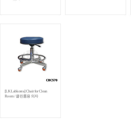
[LK Labkorea] Chair for Clean
Room / 클린룸용 의자