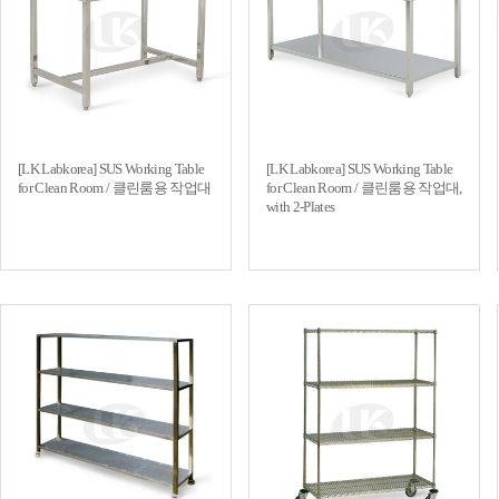
[LK Labkorea] SUS Working Table
[LK Labkorea] SUS Working Table
for Clean Room / 클린룸용 작업대
for Clean Room / 클린룸용 작업대,
with 2-Plates