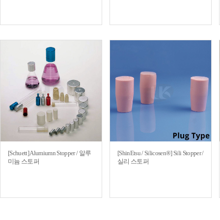
[Schuett] Alumiumn Stopper / 알루
[ShinEtsu / Silicosen®] Sili Stopper /
미늄 스토퍼
실리 스토퍼