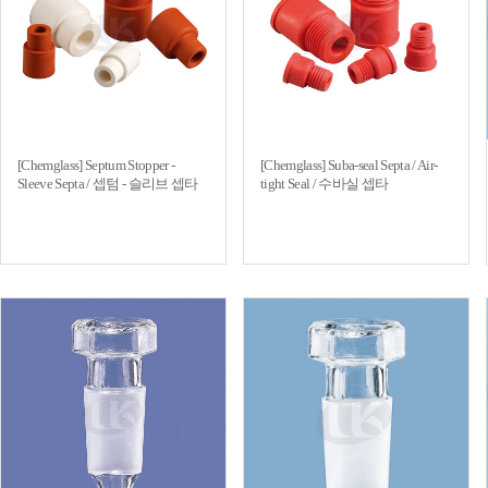
[Chemglass] Septum Stopper -
[Chemglass] Suba-seal Septa / Air-
Sleeve Septa / 셉텀 - 슬리브 셉타
tight Seal / 수바실 셉타