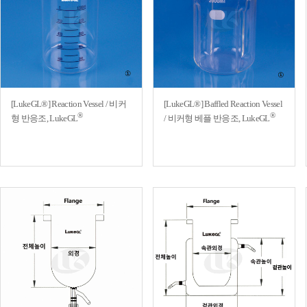
[LukeGL®] Reaction Vessel / 비커
[LukeGL®] Baffled Reaction Vessel
®
®
형 반응조, LukeGL
/ 비커형 베플 반응조, LukeGL