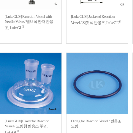
[LukeGL®] Reaction Vessel with
[LukeGL®] Jacketed Reaction
Needle Valve / 밸브식 환저 반응
®
Vessel / 자켓식 반응조, LukeGL
®
조, LukeGL
[LukeGL®] Cover for Reaction
O-ring for Reaction Vessel / 반응조
Vessel / 오링형 반응조 뚜껑,
오링
®
LukeGL