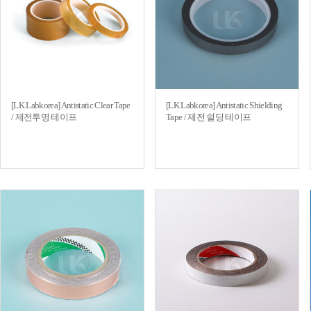
[LK Labkorea] Antistatic Clear Tape
[LK Labkorea] Antistatic Shielding
/ 제전투명 테이프
Tape / 제전 쉴딩 테이프