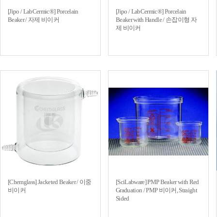
[Jipo / LabCermic®] Porcelain
[Jipo / LabCermic®] Porcelain
Beaker / 자제 비이커
Beaker with Handle / 손잡이형 자
제 비이커
[Chemglass] Jacketed Beaker / 이중
[SciLabware] PMP Beaker with Red
비이커
Graduation / PMP 비이커, Straight
Sided