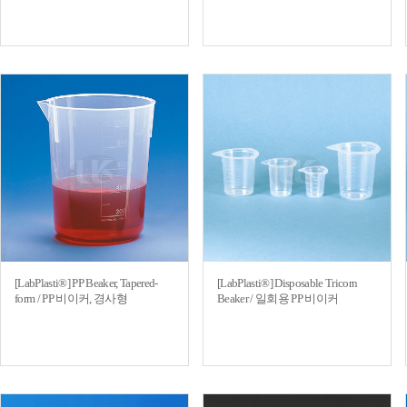
[LabPlasti®] PP Beaker, Tapered-
[LabPlasti®] Disposable Tricorn
form / PP 비이커, 경사형
Beaker / 일회용 PP 비이커