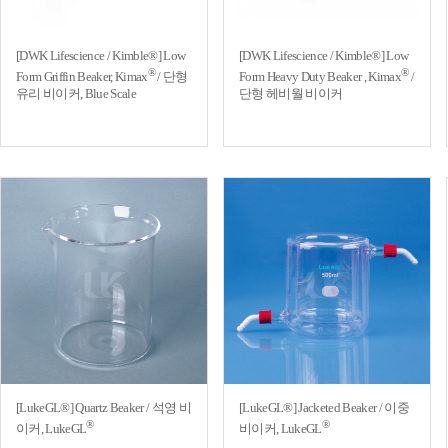
[DWK Lifescience / Kimble®] Low
[DWK Lifescience / Kimble®] Low
®
®
Form Griffin Beaker, Kimax
/ 단형
Form Heavy Duty Beaker , Kimax
/
유리 비이커, Blue Scale
단형 헤비월 비이커
[LukeGL®] Quartz Beaker / 석영 비
[LukeGL®] Jacketed Beaker / 이중
®
®
이커, LukeGL
비이커, LukeGL