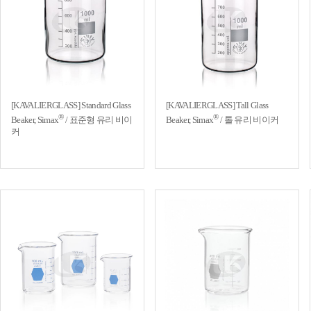
[KAVALIERGLASS] Standard Glass
[KAVALIERGLASS] Tall Glass
®
®
Beaker, Simax
/ 표준형 유리 비이
Beaker, Simax
/ 톨 유리 비이커
커