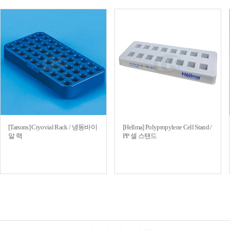
[Tarsons] Cryovial Rack / 냉동바이
[Hellma] Polypropylene Cell Stand /
알 랙
PP 셀 스탠드