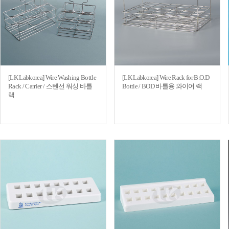
[LK Labkorea] Wire Washing Bottle
[LK Labkorea] Wire Rack for B.O.D
Rack / Carrier / 스텐선 워싱 바틀
Bottle / BOD 바틀용 와이어 랙
랙