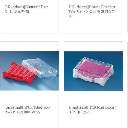
[LK Labkorea] Centrifuge Tube
[LK Labkorea] Coating Centrifuge
Rack / 원심관 랙
Tube Rack / 에폭시 코팅 원심관
랙
[Brand GmBH] PCR Tube Rack,-
[Brand GmBH] PCR Mini Cooler /
Box / PCR 튜브랙, -박스
PCR 미니 쿨러