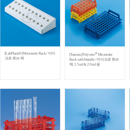
[LabPlasti®] Microtube Rack / 마이
®
[Tarsons] Polywire
Microtube
크로 튜브 랙
Rack with Handle / 마이크로 튜브
랙, 1.5 ml & 2.0 ml 용