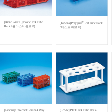
[Brand GmBH] Plastic Test Tube
®
[Tarsons] Polygrid
Test Tube Rack
Rack / 플라스틱 튜브 랙
/ 테스트 튜브 랙
[Tarsons] Universal Combi 4-Way
[Cowie] PTFE Test Tube Rack /