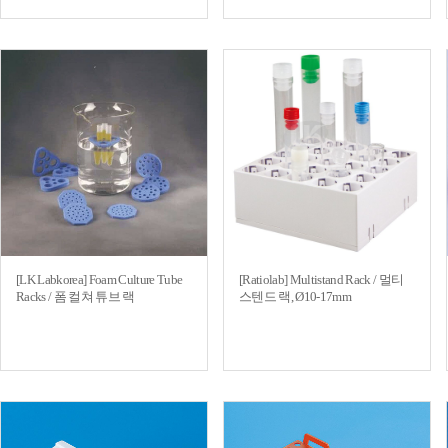
[LK Labkorea] Foam Culture Tube
[Ratiolab] Multistand Rack / 멀티
Racks / 폼 컬쳐 튜브 랙
스텐드 랙, Ø10-17mm