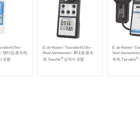
aceable®] Pen -
[Cole-Parmer / Traceable®] One -
[Cole-Parmer / Tr
ter / 펜타입 풍속계,
Hand Anemometer / 휴대용 풍속
Vane Anemome
®
®
서 포함
계, Tracable
성적서 포함
속계, Traceable