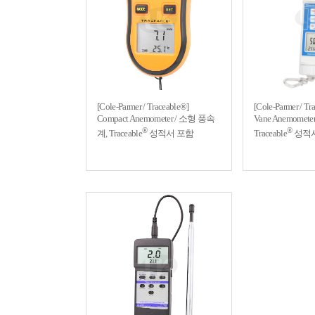
[Cole-Parmer / Traceable®]
[Cole-Parmer / Tr
Compact Anemometer / 소형 풍속
Vane Anemome
®
®
계, Traceable
성적서 포함
Traceable
성적