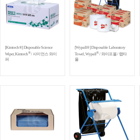
[Kimtech®] Disposable Science
[Wypall®] Disposable Laboratory
®
®
Wiper, Kimtech
/ 사이언스 와이
Towel, Wypall
/ 와이프올 / 랩타
퍼
올