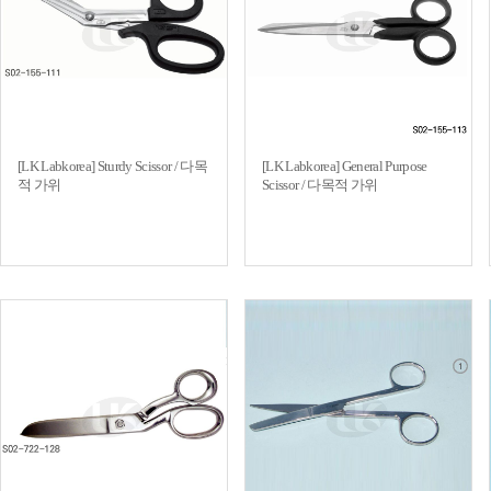
[LK Labkorea] Sturdy Scissor / 다목
[LK Labkorea] General Purpose
적 가위
Scissor / 다목적 가위