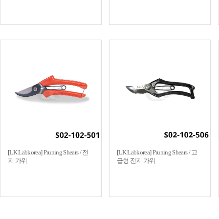
[LK Labkorea] Pruning Shears / 전
[LK Labkorea] Pruning Shears / 고
지 가위
급형 전지 가위