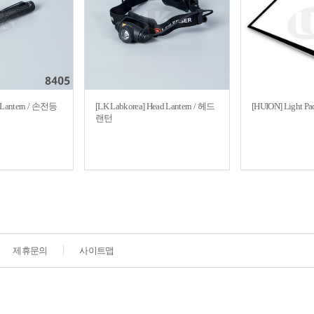
d Lantern / 손전등
[LK Labkorea] Head Lantern / 헤드
[HUION] Light 
랜턴
제휴문의
사이트맵