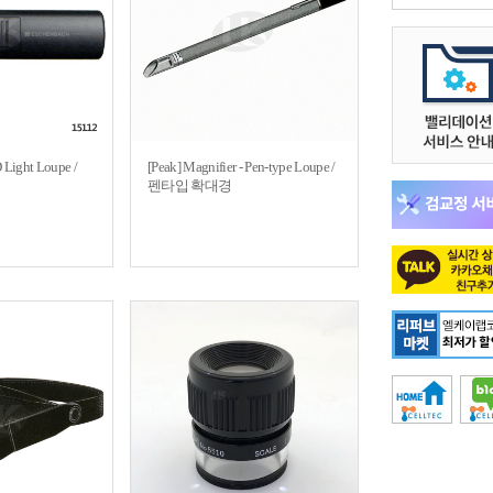
 Light Loupe /
[Peak] Magnifier - Pen-type Loupe /
경
펜타입 확대경