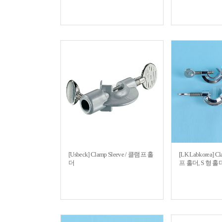
[Usbeck] Clamp Sleeve / 클램프 홀
[LK Labkorea] C
더
프 홀더, S 형 홀