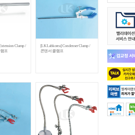
Extension Clamp /
[LK Labkorea] Condenser Clamp /
P 클램프
콘덴서 클램프