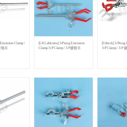
 Extension Clamp /
[LK Labkorea] 3-Prong Extension
[Usbeck] 3-Prong 
P 클램프
Clamp/3-P Clamp / 3-P클램프
3-P Clamp / 3-