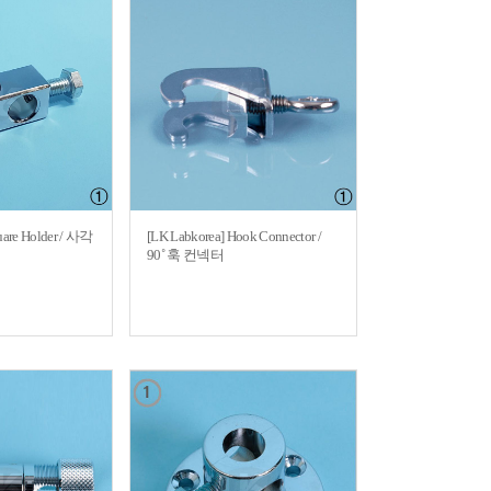
uare Holder / 사각
[LK Labkorea] Hook Connector /
90˚ 훅 컨넥터