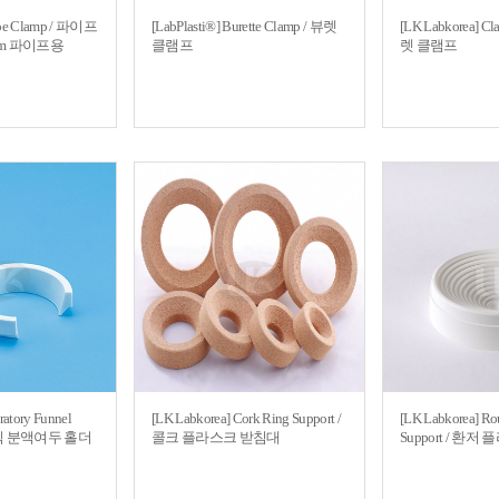
ipe Clamp / 파이프
[LabPlasti®] Burette Clamp / 뷰렛
[LK Labkorea] Cla
 mm 파이프용
클램프
렛 클램프
ratory Funnel
[LK Labkorea] Cork Ring Support /
[LK Labkorea] Ro
라스틱 분액여두 홀더
콜크 플라스크 받침대
Support / 환