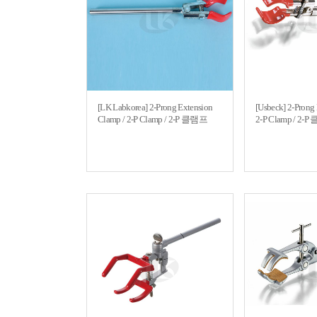
[LK Labkorea] 2-Prong Extension
[Usbeck] 2-Prong
Clamp / 2-P Clamp / 2-P 클램프
2-P Clamp / 2-