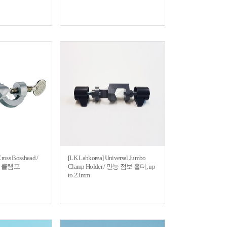
ross Bosshead /
[LK Labkorea] Universal Jumbo
 클램프
Clamp Holder / 만능 점보 홀더, up
to 23mm