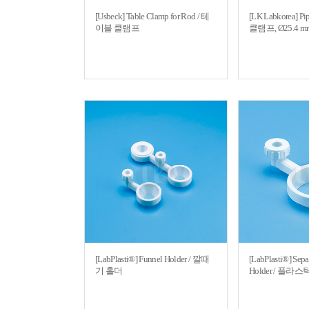
[Usbeck] Table Clamp for Rod / 테
[LK Labkorea] P
이블 클램프
클램프, Ø25.4
[LabPlasti®] Funnel Holder / 깔때
[LabPlasti®] Sepa
기 홀더
Holder / 플