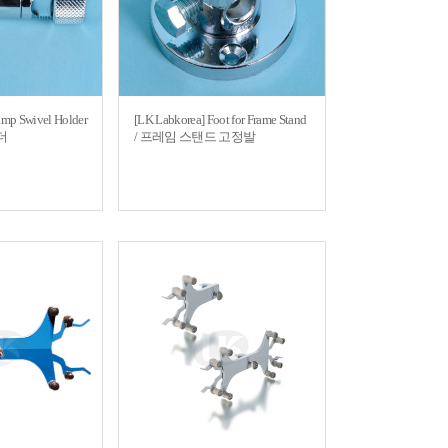
amp Swivel Holder
[LK Labkorea] Foot for Frame Stand
더
/ 프레임 스탠드 고정발