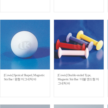
[Cowie] Sperical Shaped, Magnetic
[Cowie] Double-ended Type,
Stir Bar / 원형 마그네틱 바
Magnetic Stir Bar / 더블 엔드형 마
그네틱 바