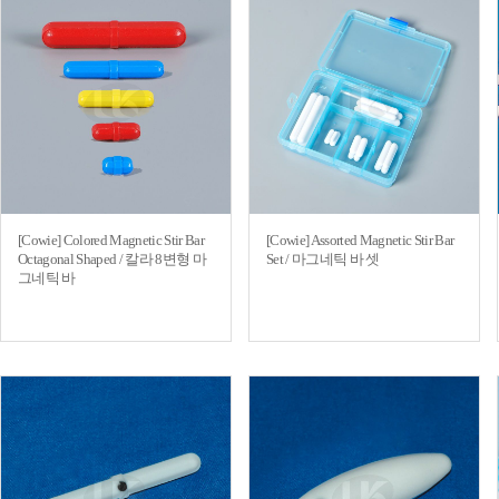
[Cowie] Colored Magnetic Stir Bar
[Cowie] Assorted Magnetic Stir Bar
Octagonal Shaped / 칼라 8변형 마
Set / 마그네틱 바 셋
그네틱 바