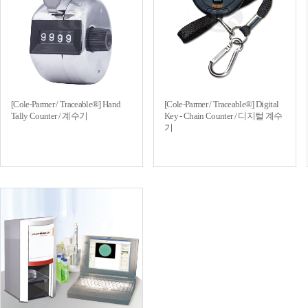
[Cole-Parmer / Traceable®] Hand
[Cole-Parmer / Traceable®] Digital
Tally Counter / 계수기
Key - Chain Counter / 디지털 계수
기