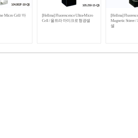
ene Micro Cell/ 마
[Hellma] Fluorescence Ultra-Micro
[Hellma] Fluoresce
Cell / 울트라 마이크로 형광셀
Magnetic Stir
셀