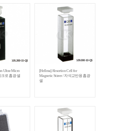
on Ultra-Micro
[Hellma] Absortion Cell for
마이크로 흡광 셀
Magnetic Stirrer / 자석교반용 흡광
셀