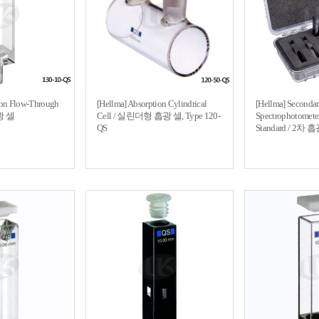
ion Flow-Through
[Hellma] Absorption Cylindrical
[Hellma] Seconda
광 셀
Cell / 실린더형 흡광 셀, Type 120-
Spectrophotometer
QS
Standard / 2