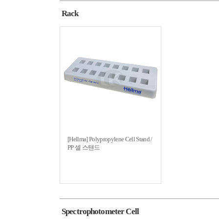
Rack
[Hellma] Polypropylene Cell Stand /
PP 셀 스탠드
Spectrophotometer Cell