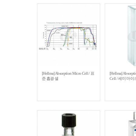
[Hellma] Absorption Micro Cell / 표
[Hellma] Absorpt
준 흡광 셀
Cell / 세미 마