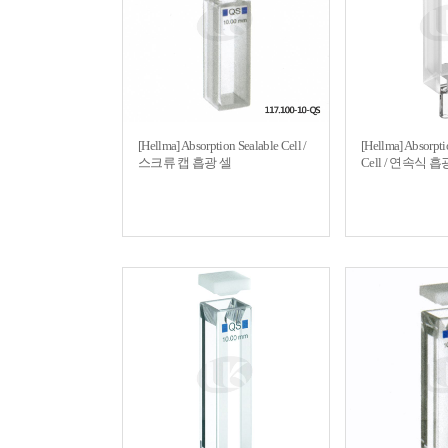
[Hellma] Absorption Sealable Cell /
[Hellma] Absorpt
스크류 캡 흡광 셀
Cell / 연속식 흡