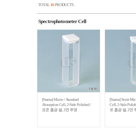
TOTAL
16
PRODUCTS.
Spectrophotometer Cell
[Starna] Macro / Standard
[Starna] Semi-Mic
Absorption Cell, 2-Side Polished /
Cell, 2-Side Po
표준 흡광 셀, 2면 투명
로 흡광 셀, 2면