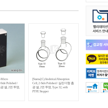
b-Micro
[Starna] Cylinderical Absorption
-Side Polished /
Cell, 2-Side Polished / 실린더형 흡
 셀, 2면 투명,
광 셀, 2면 투명, Type 32, with
PTFE Stopper