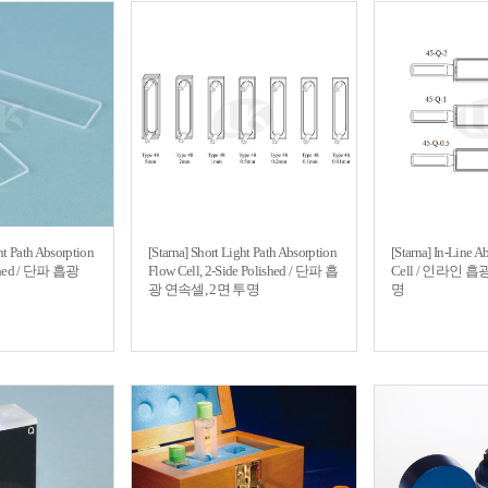
ht Path Absorption
[Starna] Short Light Path Absorption
[Starna] In-Line A
lished / 단파 흡광
Flow Cell, 2-Side Polished / 단파 흡
Cell / 인라인 흡
광 연속셀, 2면 투명
명