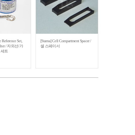
e Reference Set,
[Starna] Cell Compartment Spacer /
filter / 자외선/가
셀 스페이서
 세트