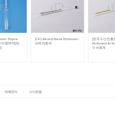
eral - Purpose
[LK Labkorea] Baume Hydrometer /
[한국 수산 진흥
 표준 비중[부액]계,
보메 비중계
Hydrometer for S
)
수 비중계
제휴문의
사이트맵