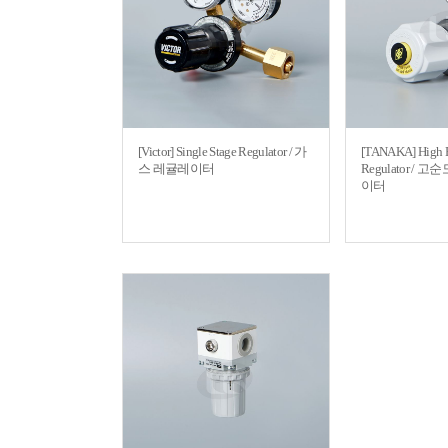
[Victor] Single Stage Regulator / 가
[TANAKA] High P
스 레귤레이터
Regulator /
이터