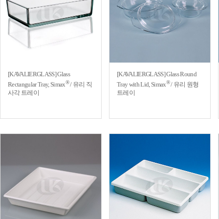
[KAVALIERGLASS] Glass
[KAVALIERGLASS] Glass Round
®
®
Rectangular Tray, Simax
/ 유리 직
Tray with Lid, Simax
/ 유리 원형
사각 트레이
트레이