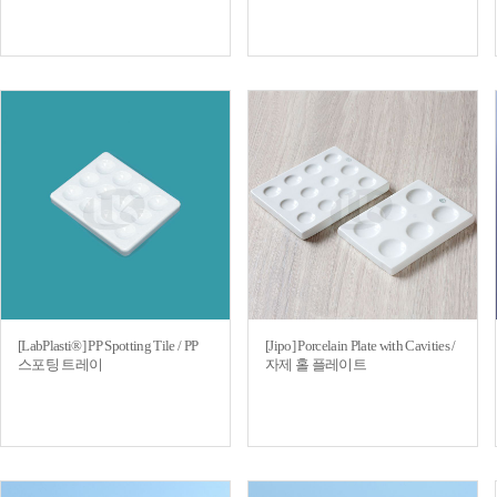
[LabPlasti®] PP Spotting Tile / PP
[Jipo] Porcelain Plate with Cavities /
스포팅 트레이
자제 홀 플레이트