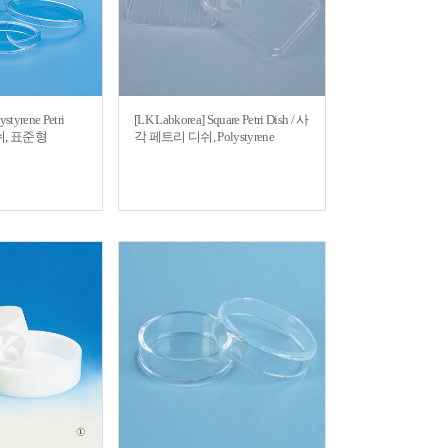
ystyrene Petri
[LK Labkorea] Square Petri Dish / 사
디쉬, 표준형
각 페트리 디쉬, Polystyrene