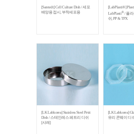
[Sarstedt] Cell Culture Dish / 세포
[LabPlasti®] Plasti
배양용 접시, 부착세포용
®
LabPlasti
/ 플
쉬, PP & TPX
[LK Labkorea] Stainless Steel Petri
[LK Labkorea] Gl
Dish / 스테인레스 페트리 디쉬
유리 콘웨이 디
[샤레]