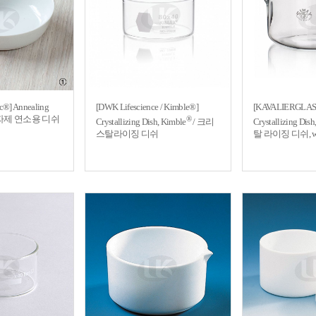
ic®] Annealing
[DWK Lifescience / Kimble®]
[KAVALIERGLASS
in / 자제 연소용 디쉬
®
Crystallizing Dish, Kimble
/ 크리
Crystallizing Dish
스탈라이징 디쉬
탈 라이징 디쉬, wit