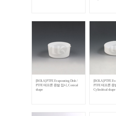
[BOLA] PTFE Evaporating Dish /
[BOLA] PTFE Evap
PTFE 테프론 증발 접시, Conical
PTFE 테프론 증
shape
Cylindrical shape