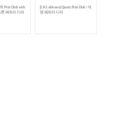
FE Petri Dish with
[LK Labkorea] Quartz Petri Dish / 석
E 테프론 페트리 디쉬
영 페트리 디쉬