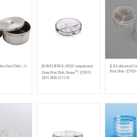
less Steel Dish / 스
[KAVALIERGLASS] Compartment
[LK Labkorea] Co
Petri Dish / 
®
Glass Petri Dish, Simax
/ 칸막이
유리 페트리 디쉬