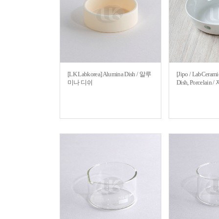
[LK Labkorea] Alumina Dish / 알루
[Jipo / LabCeram
미나 디쉬
Dish, Porcela