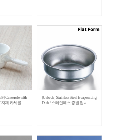
c®] Casserole with
[Usbeck] Stainless Steel Evaporating
ain / 자제 카세롤
Dish / 스테인레스 증발 접시