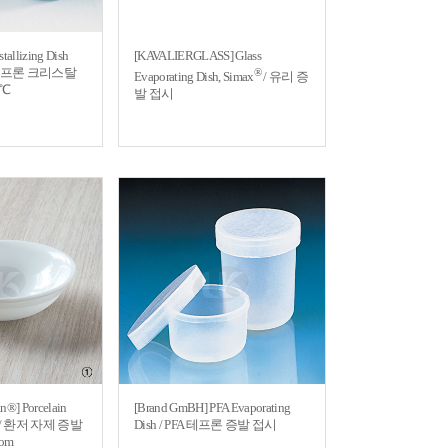
tallizing Dish
[KAVALIERGLASS] Glass
t / 테프론 크리스탈
®
Evaporating Dish, Simax
/ 유리 증
0℃
발 접시
in®] Porcelain
[Brand GmBH] PFA Evaporating
sh / 환저 자제 증발
Dish / PFA 테프론 증발 접시
tom