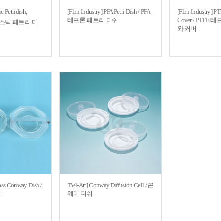
c Petridish,
[Flon Industry] PFA Petri Dish / PFA
[Flon Industry] PT
테프론 페트리 디쉬
Cover / PTF
라스틱 페트리 디
와 커버
ass Conway Dish /
[Bel-Art] Conway Diffusion Cell / 콘
쉬
웨이 디쉬