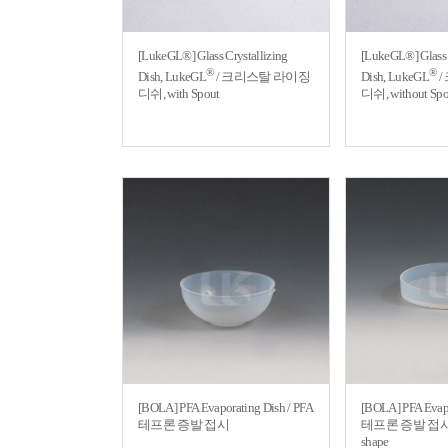
[LukeGL®] Glass Crystallizing
[LukeGL®] Glass 
®
®
Dish, LukeGL
/ 크리스탈 라이징
Dish, LukeGL
/
디쉬, with Spout
디쉬, without Spo
[BOLA] PFA Evaporating Dish / PFA
[BOLA] PFA Evapo
테프론 증발 접시
테프론 증발 접시, C
shape