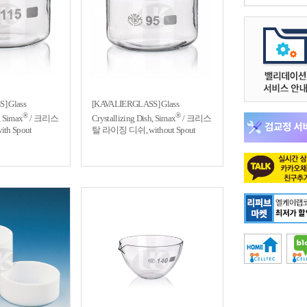
] Glass
[KAVALIERGLASS] Glass
®
®
, Simax
/ 크리스
Crystallizing Dish, Simax
/ 크리스
h Spout
탈 라이징 디쉬, without Spout