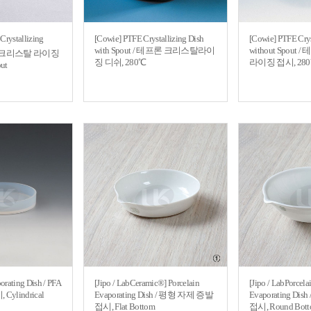
Crystallizing
[Cowie] PTFE Crystallizing Dish
[Cowie] PTFE Crys
with Spout / 테프론 크리스탈라이
without Spou
 크리스탈 라이징
징 디쉬, 280℃
라이징 접시, 28
ut
rating Dish / PFA
[Jipo / LabCeramic®] Porcelain
[Jipo / LabPorcela
ylindrical
Evaporating Dish / 평형 자제 증발
Evaporating Di
접시, Flat Bottom
접시, Round Bot