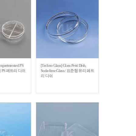
mpartmented PS
[Techno Glass] Glass Petri Dish,
칸막이 PS 페트리 디쉬
Soda-lime Glass / 표준형 유리 페트
리 디쉬