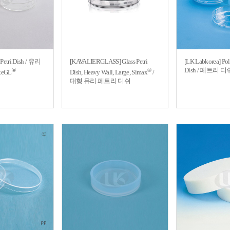
Petri Dish / 유리
[KAVALIERGLASS] Glass Petri
[LK Labkorea] Pol
Dish / 페트리 
®
®
eGL
Dish, Heavy Wall, Large, Simax
/
대형 유리 페트리 디쉬