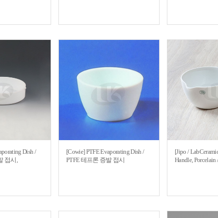
orating Dish /
[Cowie] PTFE Evaporating Dish /
[Jipo / LabCerami
발 접시,
PTFE 테프론 증발 접시
Handle, Porcel