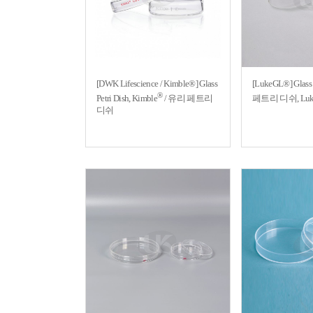
[DWK Lifescience / Kimble®] Glass
[LukeGL®] Glass 
®
Petri Dish, Kimble
/ 유리 페트리
페트리 디쉬, Luk
디쉬