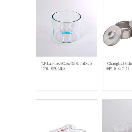
[LK Labkorea] Glass Oil Bath (Dish)
[Chemglass] Stain
/ 유리 오일 배스
테인레스 디쉬