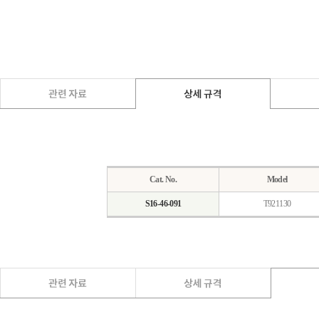
Cat. No.
Model
S16-46-091
T921130