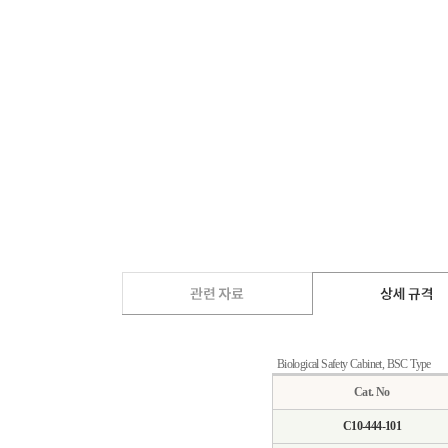
Biological Safety Cabinet, BSC Type
Cat. No
C10-444-101