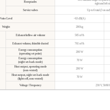
Receptacles
right and left s
Service valves
Up to 6 total (3 on eac
Noise Level
<63 dB(A)
Weight
200 kg
Exhaust/inflow air volume
585 m³/h
Exhaust volume, thimble ducted
761 m³/h
Energy consumption
200 W
(operating set point)
Energy consumption
70 W
(night set-back mode)
Heat output, operating mode
200 W
(non-vented)
Heat output, night set-back mode
70 W
(lights off, non-vented)
Voltage / Frequency
230 V, 50/60