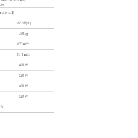
ides
h side wall)
<65 dB(A)
280 kg
878 m³/h
1141 m³/h
400 W
120 W
400 W
120 W
 Hz