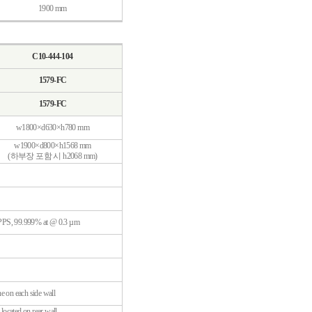
1900 mm
C10-444-104
1579-FC
1579-FC
w1800×d630×h780 mm
w1900×d800×h1568 mm
(하부장 포함 시 h2068 mm)
S, 99.999% at @ 0.3 µm
e on each side wall
located on rear wall,