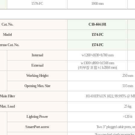
1579-FC
1800 mm
Cat. No.
C10-444-101
Model
1574-FC
ermo Cat. No.
1574-FC
Internal
w1200×d630×h780 mm
w1300×d800×h1568 mm
External
(하부장 포함 시 h2068 mm)
Working Height
250 mm
Opening Max. Size
535 mm
Main Filter
H14 HEPA EN 1822, 99.995% @ MPP
Max. Load
25 kg
Lighting Power
>120 fc
SmartPort access
Two 3” plugged cable ports, on
Two standard single receptacles, 