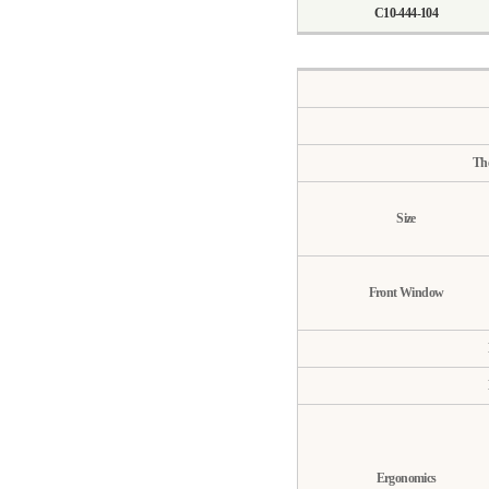
C10-444-104
Th
Size
Front Window
Ergonomics