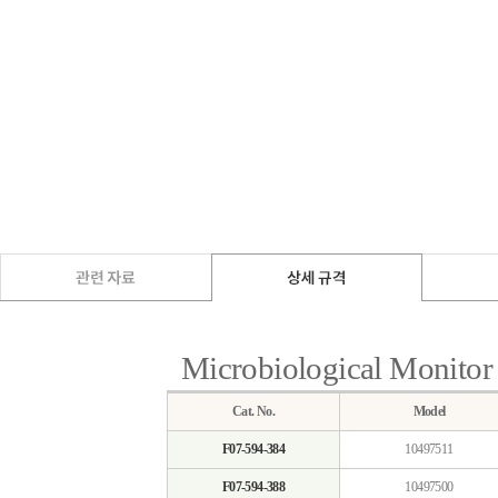
Microbiological Monitor
Cat. No.
Model
F07-594-384
10497511
F07-594-388
10497500