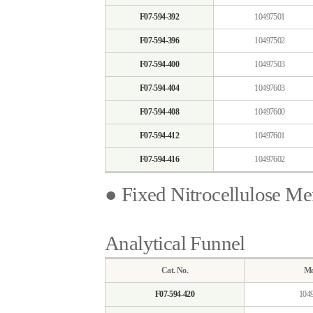
F07-594-392
10497501
F07-594-396
10497502
F07-594-400
10497503
F07-594-404
10497603
F07-594-408
10497600
F07-594-412
10497601
F07-594-416
10497602
● Fixed Nitrocellulose Mem
Analytical Funnel
Cat. No.
Mo
F07-594-420
104