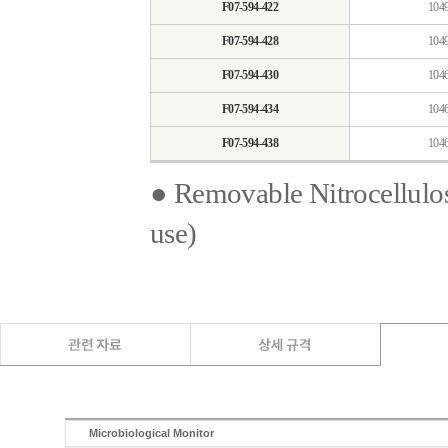
F07-594-422
104
F07-594-428
104
F07-594-430
104
F07-594-434
104
F07-594-438
104
● Removable Nitrocellulos
use)